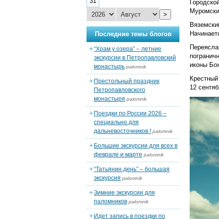
31
Городско
Муромски
>
Вяземски
Начинаетс
Последние темы блогов
Переясла
“Храм у озера” – летние
погранич
экскурсии в Петропавловский
иконы Бо
монастырь
palomnik
Крестный
Престольный праздник
12 сентяб
Петропавловского
монастыря
palomnik
Поездки по России 2026 –
специально для
дальневосточников !
palomnik
Большие экскурсии для всех в
феврале и марте
palomnik
“Татьянин день” – большая
экскурсия
palomnik
Зимние экскурсии для
паломников
palomnik
Идет запись в поездки по