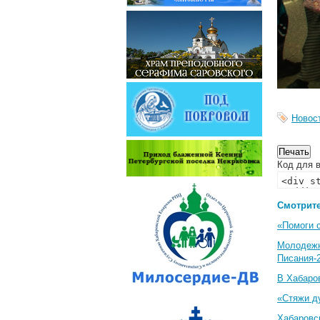
Новос
Код для в
Смотрите
«Помоги 
Молодеж
Писания-
В Хабаро
«Стяжи д
Хабаровс