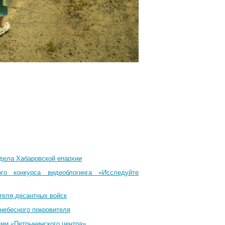
тдела Хабаровской епархии
го конкурса видеоблогинга «Исследуйте
теля десантных войск
небесного покровителя
ами «Петрынинского центра»