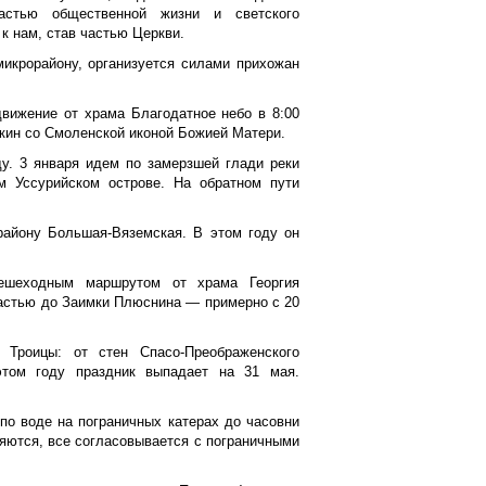
астью общественной жизни и светского
к нам, став частью Церкви.
микрорайону, организуется силами прихожан
движение от храма Благодатное небо в 8:00
икин со Смоленской иконой Божией Матери.
у. 3 января идем по замерзшей глади реки
м Уссурийском острове. На обратном пути
району Большая-Вяземская. В этом году он
пешеходным маршрутом от храма Георгия
частью до Заимки Плюснина — примерно с 20
Троицы: от стен Спасо-Преображенского
этом году праздник выпадает на 31 мая.
по воде на пограничных катерах до часовни
яются, все согласовывается с пограничными