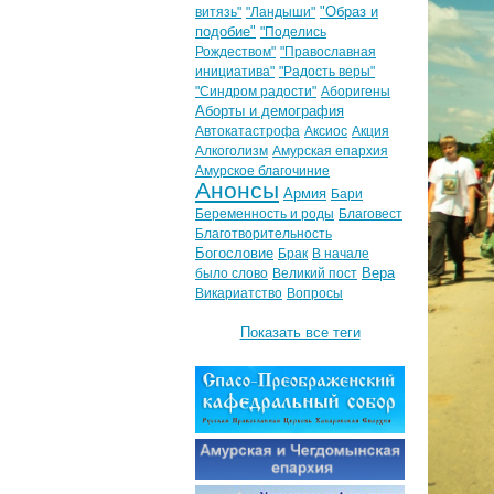
"Образ и
витязь"
"Ландыши"
подобие"
"Поделись
Рождеством"
"Православная
инициатива"
"Радость веры"
"Синдром радости"
Аборигены
Аборты и демография
Автокатастрофа
Аксиос
Акция
Алкоголизм
Амурская епархия
Амурское благочиние
Анонсы
Армия
Бари
Беременность и роды
Благовест
Благотворительность
Богословие
Брак
В начале
Вера
было слово
Великий пост
Викариатство
Вопросы
Показать все теги