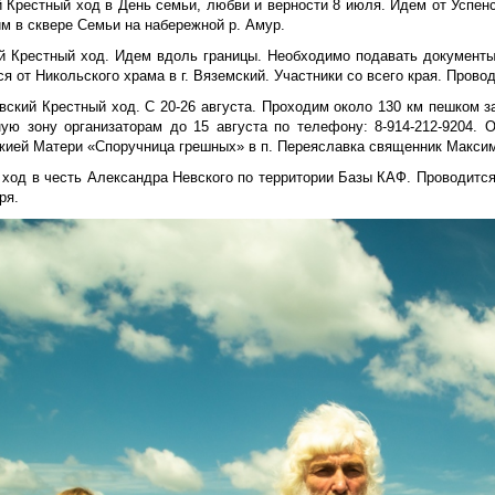
й Крестный ход в День семьи, любви и верности 8 июля. Идем от Успен
м в сквере Семьи на набережной р. Амур.
й Крестный ход. Идем вдоль границы. Необходимо подавать документы
я от Никольского храма в г. Вяземский. Участники со всего края. Прово
вский Крестный ход. С 20-26 августа. Проходим около 130 км пешком з
ную зону организаторам до 15 августа по телефону: 8-914-212-9204.
жией Матери «Споручница грешных» в п. Переяславка священник Макси
 ход в честь Александра Невского по территории Базы КАФ. Проводится
ря.