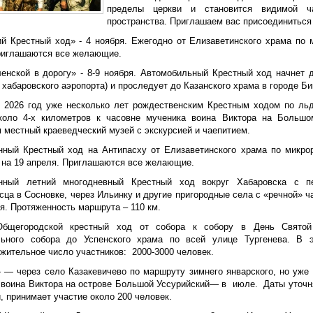
пределы церкви и становится видимой ч
пространства. Приглашаем вас присоединиться 
ий Крестный ход» - 4 ноября. Ежегодно от Елизаветинского храма по 
риглашаются все желающие.
енской в дорогу» - 8-9 ноября. Автомобильный Крестный ход начнет 
 хабаровского аэропорта) и проследует до Казанского храма в городе Б
 2026 год уже несколько лет рождественским Крестным ходом по льд
коло 4-х километров к часовне мученика воина Виктора на Большо
 местный краеведческий музей с экскурсией и чаепитием.
нный Крестный ход на Антипасху от Елизаветинского храма по микро
 на 19 апреля. Приглашаются все желающие.
онный летний многодневный Крестный ход вокруг Хабаровска с 
сца в Сосновке, через Ильинку и другие пригородные села с «речной» 
я. Протяженность маршрута – 110 км.
Общегородской крестный ход от собора к собору в День Святой 
ьного собора до Успенского храма по всей улице Тургенева. В 
жительное число участников: 2000-3000 человек.
 — через село Казакевичево по маршруту зимнего январского, но уже 
 воина Виктора на острове Большой Уссурийский— в июле. Даты уточн
 принимает участие около 200 человек.