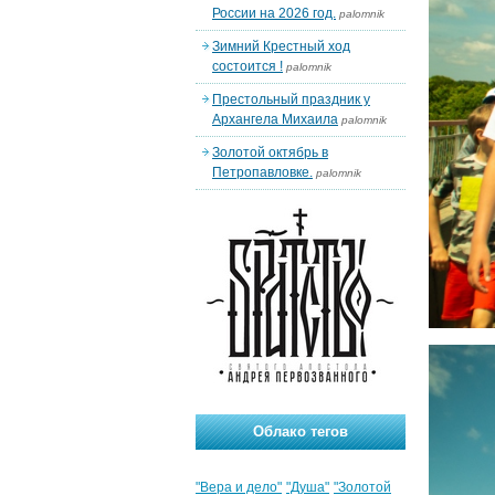
России на 2026 год.
palomnik
Зимний Крестный ход
состоится !
palomnik
Престольный праздник у
Архангела Михаила
palomnik
Золотой октябрь в
Петропавловке.
palomnik
Облако тегов
"Вера и дело"
"Душа"
"Золотой