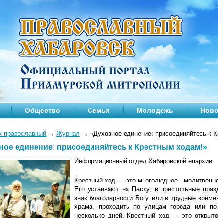
Общество
Семья
Молодежь
Ново
к православный
→
Журнал
→
«Духовное единение: присоединяйтесь к 
ное единение: присоединяйтесь к Крестным ходам!»
Информационный отдел Хабаровской епархии
Крестный ход — это многолюдное молитвенное
Его устаивают на Пасху, в престольные праз
знак благодарности Богу или в трудные време
храма, проходить по улицам города или по
несколько дней. Крестный ход — это открыто