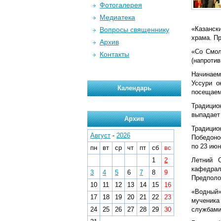
Фотогалерея
Медиатека
«Казанск
Вопросы священнику
храма. П
Архив
«Со Смол
Контакты
(напротив
Начинаем
Уссури о
Календарь
посещаем
Традицио
выпадает
Архив
Традици
Август
-
2026
Победоно
по 23 июн
пн
вт
ср
чт
пт
сб
вс
1
2
Летний 
кафедрал
3
4
5
6
7
8
9
Предполо
10
11
12
13
14
15
16
«Водный»
17
18
19
20
21
22
23
мученика
24
25
26
27
28
29
30
службами,