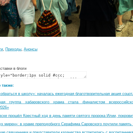
ти
,
Приходы
,
Анонсы
ставки в блоги
 также:
собраться в школу»: началась ежегодная благотворительная акция соцо
ная группа хабаровского храма стала финалистом всероссийско
2026»
вске прошёл Крестный ход в день памяти святого пророка Илии, покрови
ух мирен»: в храме преподобного Серафима Саровского почтили память 
кие священники и представители казачества встретились с воспитанник