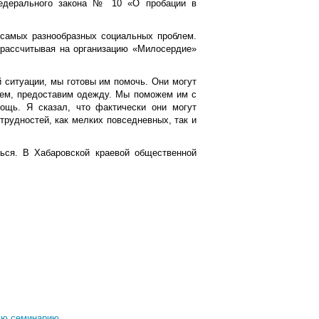
Федерального закона № 10 «О пробации в
 самых разнообразных социальных проблем.
, рассчитывая на организацию «Милосердие»
й ситуации, мы готовы им помочь. Они могут
ием, предоставим одежду. Мы поможем им с
ощь. Я сказал, что фактически они могут
рудностей, как мелких повседневных, так и
ться. В Хабаровской краевой общественной
ую семинарию