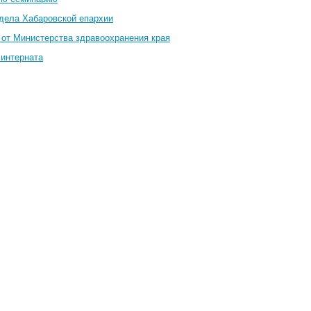
тдела Хабаровской епархии
 от Министерства здравоохранения края
 интерната