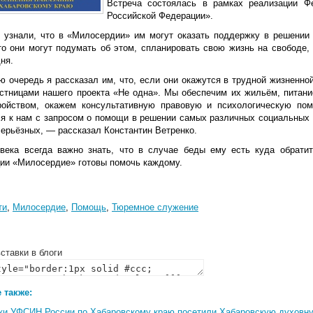
Встреча состоялась в рамках реализации 
Российской Федерации».
узнали, что в «Милосердии» им могут оказать поддержку в решении
то они могут подумать об этом, спланировать свою жизнь на свободе
ня.
ю очередь я рассказал им, что, если они окажутся в трудной жизненно
астницами нашего проекта «Не одна». Мы обеспечим их жильём, питан
ройством, окажем консультативную правовую и психологическую пом
ся к нам с запросом о помощи в решении самых различных социальных т
серьёзных, — рассказал Константин Ветренко.
века всегда важно знать, что в случае беды ему есть куда обрати
ции «Милосердие» готовы помочь каждому.
ти
,
Милосердие
,
Помощь
,
Тюремное служение
ставки в блоги
 также:
ки УФСИН России по Хабаровскому краю посетили Хабаровскую духовн