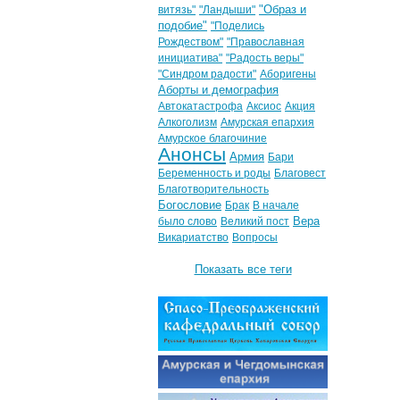
"Образ и
витязь"
"Ландыши"
подобие"
"Поделись
Рождеством"
"Православная
инициатива"
"Радость веры"
"Синдром радости"
Аборигены
Аборты и демография
Автокатастрофа
Аксиос
Акция
Алкоголизм
Амурская епархия
Амурское благочиние
Анонсы
Армия
Бари
Беременность и роды
Благовест
Благотворительность
Богословие
Брак
В начале
Вера
было слово
Великий пост
Викариатство
Вопросы
Показать все теги