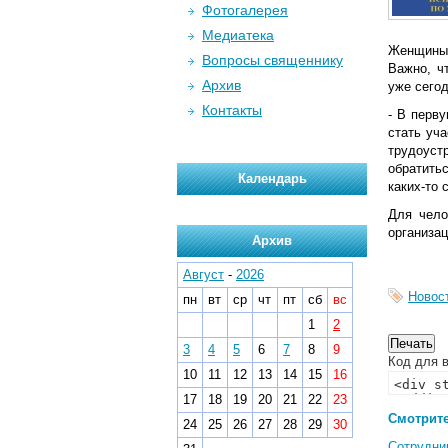
Фотогалерея
Медиатека
Женщины 
Вопросы священнику
Важно, ч
Архив
уже сегод
Контакты
- В перву
стать уч
трудоуст
обратить
Календарь
каких-то 
Для чело
организа
Архив
Август
-
2026
Новос
пн
вт
ср
чт
пт
сб
вс
1
2
3
4
5
6
7
8
9
Код для в
10
11
12
13
14
15
16
17
18
19
20
21
22
23
Смотрите
24
25
26
27
28
29
30
Сотрудни