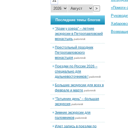
31
«Помоги 
>
Руководи
Последние темы блогов
Хабаровс
“Храм у озера” – летние
Возвраще
экскурсии в Петропавловский
монастырь
palomnik
Престольный праздник
Петропавловского
монастыря
palomnik
Поездки по России 2026 –
специально для
дальневосточников !
palomnik
Большие экскурсии для всех в
феврале и марте
palomnik
“Татьянин день” – большая
экскурсия
palomnik
Зимние экскурсии для
паломников
palomnik
Идет запись в поездки по