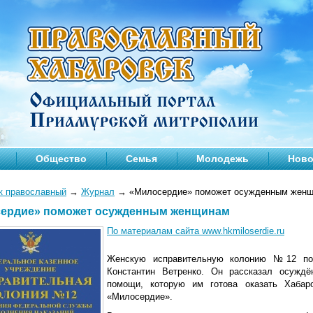
Общество
Семья
Молодежь
Ново
к православный
→
Журнал
→
«Милосердие» поможет осужденным жен
ердие» поможет осужденным женщинам
По материалам сайта www.hkmiloserdie.ru
Женскую исправительную колонию №12 по
Константин Ветренко. Он рассказал осужд
помощи, которую им готова оказать Хабаро
«Милосердие».