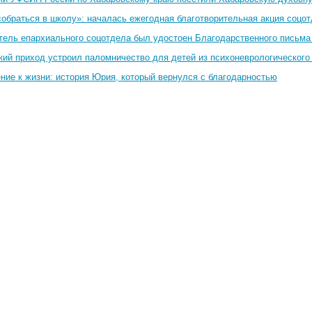
собраться в школу»: началась ежегодная благотворительная акция соцо
тель епархиального соцотдела был удостоен Благодарственного письма
кий приход устроил паломничество для детей из психоневрологического
ние к жизни: история Юрия, который вернулся с благодарностью