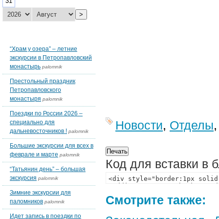
31
>
Последние темы блогов
“Храм у озера” – летние
экскурсии в Петропавловский
монастырь
palomnik
Престольный праздник
Петропавловского
монастыря
palomnik
Поездки по России 2026 –
Новости
,
Отделы
специально для
дальневосточников !
palomnik
Большие экскурсии для всех в
феврале и марте
palomnik
Код для вставки в 
“Татьянин день” – большая
экскурсия
palomnik
Зимние экскурсии для
Смотрите также:
паломников
palomnik
Идет запись в поездки по