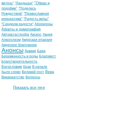
"Образ и
витязь"
"Ландыши"
подобие"
"Поделись
Рождеством"
"Православная
инициатива"
"Радость веры"
"Синдром радости"
Аборигены
Аборты и демография
Автокатастрофа
Аксиос
Акция
Алкоголизм
Амурская епархия
Амурское благочиние
Анонсы
Армия
Бари
Беременность и роды
Благовест
Благотворительность
Богословие
Брак
В начале
Вера
было слово
Великий пост
Викариатство
Вопросы
Показать все теги