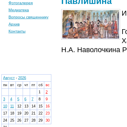
Павлишина
Фотогалерея
Медиатека
И
Вопросы священнику
Архив
Г
Контакты
Х
Н.А. Наволочкина 
Календарь
Архив
Август
-
2026
пн
вт
ср
чт
пт
сб
вс
1
2
3
4
5
6
7
8
9
10
11
12
13
14
15
16
17
18
19
20
21
22
23
24
25
26
27
28
29
30