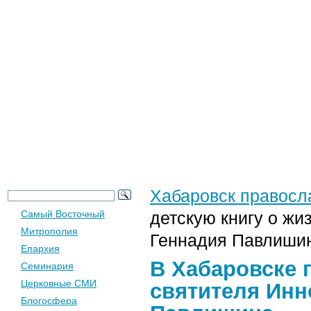
Новости
Церковь
Общество
Хабаровск правосл
Самый Восточный
детскую книгу о жи
Митрополия
Геннадия Павлиши
Епархия
В Хабаровске 
Семинария
Церковные СМИ
святителя Инн
Блогосфера