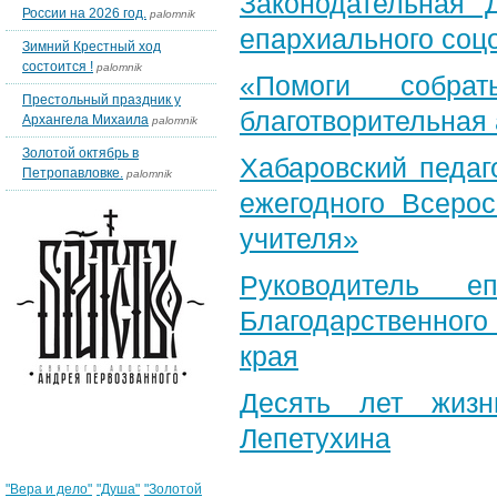
Законодательная 
России на 2026 год.
palomnik
епархиального соц
Зимний Крестный ход
состоится !
palomnik
«Помоги собра
Престольный праздник у
благотворительная
Архангела Михаила
palomnik
Золотой октябрь в
Хабаровский педаг
Петропавловке.
palomnik
ежегодного Всерос
учителя»
Руководитель е
Благодарственног
края
Десять лет жизн
Лепетухина
Облако тегов
"Вера и дело"
"Душа"
"Золотой