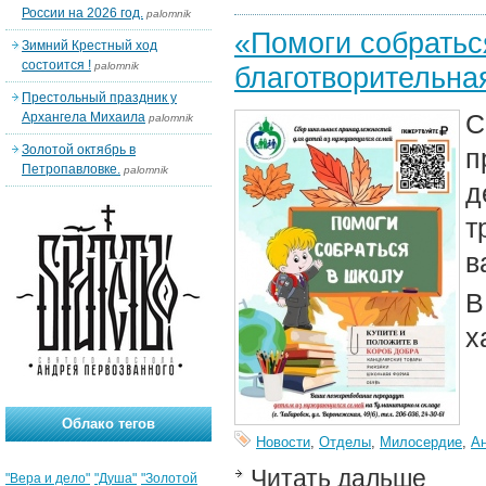
России на 2026 год.
palomnik
«Помоги собратьс
Зимний Крестный ход
состоится !
palomnik
благотворительна
Престольный праздник у
С
Архангела Михаила
palomnik
Золотой октябрь в
п
Петропавловке.
palomnik
д
т
в
В
х
Облако тегов
Новости
,
Отделы
,
Милосердие
,
А
Читать дальше
"Вера и дело"
"Душа"
"Золотой