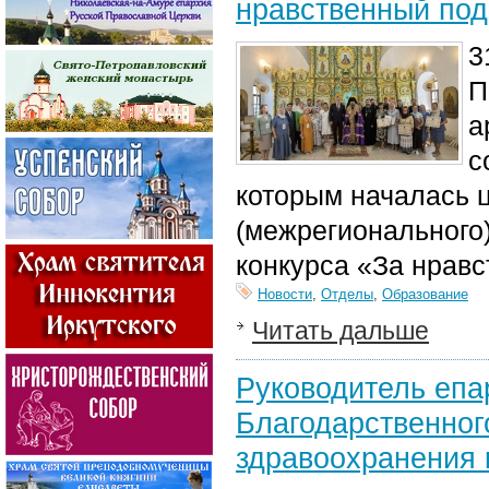
нравственный под
3
П
а
с
которым началась ц
(межрегионального)
конкурса «За нравс
Новости
,
Отделы
,
Образование
Читать дальше
Руководитель епа
Благодарственног
здравоохранения 