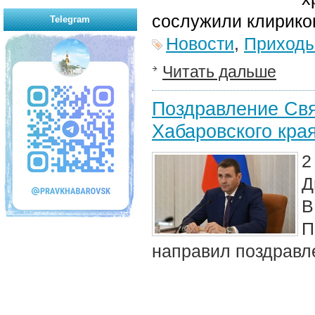
сослужили клирик
о
Telegram
Новости
,
Приход
Читать дальше
Поздравление Свя
Хабаровского кра
2
Д
В
П
направил поздравле