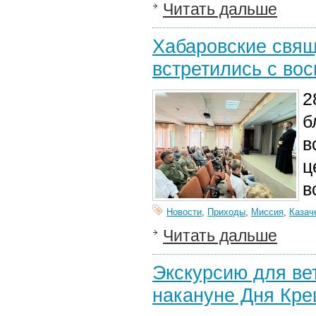
Читать дальше
Хабаровские свящ
встретились с во
2
б
в
ц
в
Новости
,
Приходы
,
Миссия
,
Казач
Читать дальше
Экскурсию для ве
накануне Дня Кр