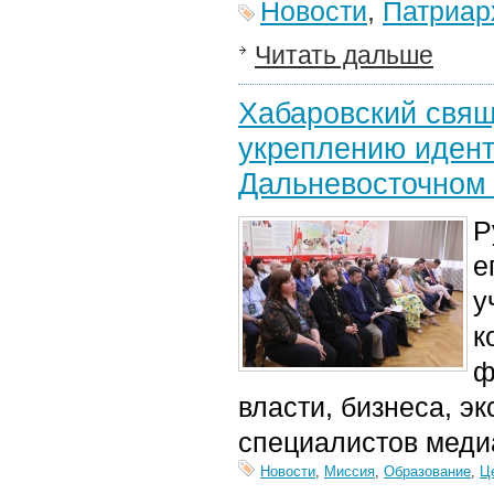
Новости
,
Патриар
Читать дальше
Хабаровский свящ
укреплению идент
Дальневосточном
Р
е
у
к
ф
власти, бизнеса, э
специалистов мед
Новости
,
Миссия
,
Образование
,
Ц