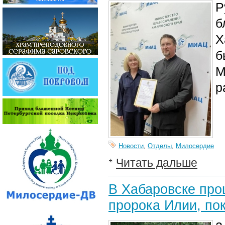
Р
б
Х
б
М
р
Новости
,
Отделы
,
Милосердие
Читать дальше
В Хабаровске про
пророка Илии, по