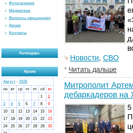
П
Фотогалерея
е
Медиатека
Вопросы священнику
«
Архив
н
Контакты
д
в
Календарь
Новости
,
СВО
Читать дальше
Архив
Август
-
2026
Митрополит Артем
пн
вт
ср
чт
пт
сб
вс
дебаркадеров на 
1
2
3
4
5
6
7
8
9
5
10
11
12
13
14
15
16
П
17
18
19
20
21
22
23
ц
24
25
26
27
28
29
30