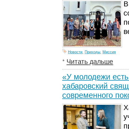
В
с
п
в
Новости
,
Приходы
,
Миссия
Читать дальше
«У молодежи есть
хабаровский свящ
современного пок
Х
у
п