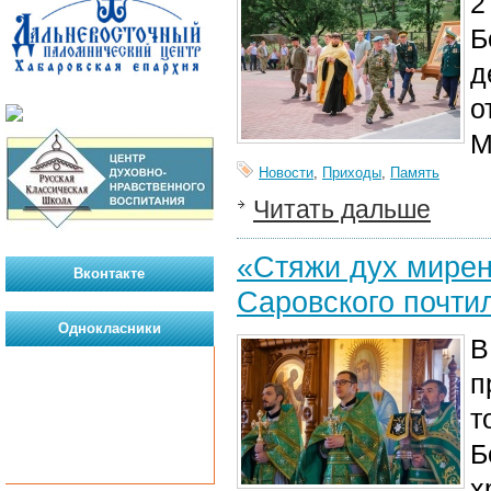
2
Б
д
о
М
Новости
,
Приходы
,
Память
Читать дальше
«Стяжи дух мирен
Вконтакте
Саровского почти
Однокласники
В
п
т
Б
х