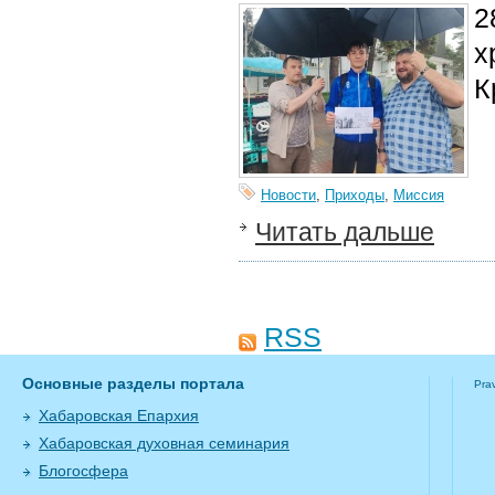
2
х
К
Новости
,
Приходы
,
Миссия
Читать дальше
RSS
Основные разделы портала
Pra
Хабаровская Епархия
Хабаровская духовная семинария
Блогосфера