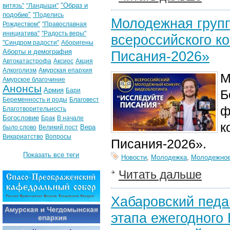
"Образ и
витязь"
"Ландыши"
подобие"
"Поделись
Молодежная групп
Рождеством"
"Православная
инициатива"
"Радость веры"
всероссийского к
"Синдром радости"
Аборигены
Аборты и демография
Писания-2026»
Автокатастрофа
Аксиос
Акция
Алкоголизм
Амурская епархия
М
Амурское благочиние
Анонсы
Армия
Бари
Б
Беременность и роды
Благовест
ф
Благотворительность
Богословие
Брак
В начале
к
Вера
было слово
Великий пост
Викариатство
Вопросы
Писания-2026».
Показать все теги
Новости
,
Молодежка
,
Молодежное
Читать дальше
Хабаровский педа
этапа ежегодного