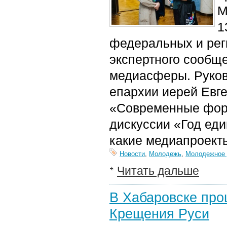
М
1
федеральных и рег
экспертного сообще
медиасферы.
Руко
епархии иерей Евг
«Современные фор
ди
скуссии «Год еди
какие медиапроект
Новости
,
Молодежь
,
Молодежное 
Читать дальше
В Хабаровске про
Крещения Руси