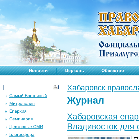
Новости
Церковь
Общество
Хабаровск правосл
Самый Восточный
Журнал
Митрополия
Епархия
Хабаровская епар
Семинария
Владивосток для 
Церковные СМИ
Блогосфера