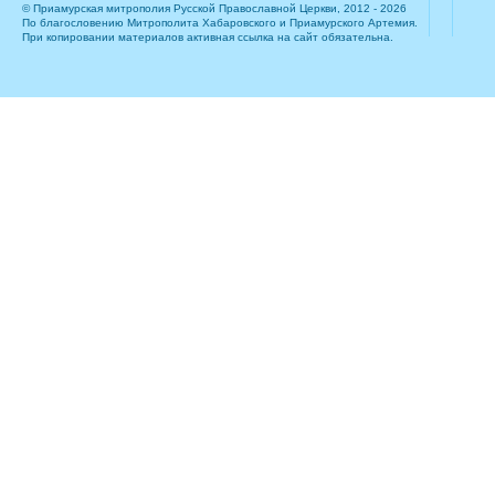
© Приамурская митрополия Русской Православной Церкви, 2012 - 2026
По благословению Митрополита Хабаровского и Приамурского Артемия.
При копировании материалов активная ссылка на сайт обязательна.