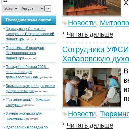
31
Х
>
Последние темы блогов
Новости
,
Митропо
“Храм у озера” – летние
Читать дальше
экскурсии в Петропавловский
монастырь
palomnik
Сотрудники УФСИ
Престольный праздник
Петропавловского
Хабаровскую дух
монастыря
palomnik
Поездки по России 2026 –
В
специально для
дальневосточников !
palomnik
в
Большие экскурсии для всех в
и
феврале и марте
palomnik
п
“Татьянин день” – большая
экскурсия
palomnik
Новости
,
Тюремно
Зимние экскурсии для
паломников
palomnik
Читать дальше
Идет запись в поездки по