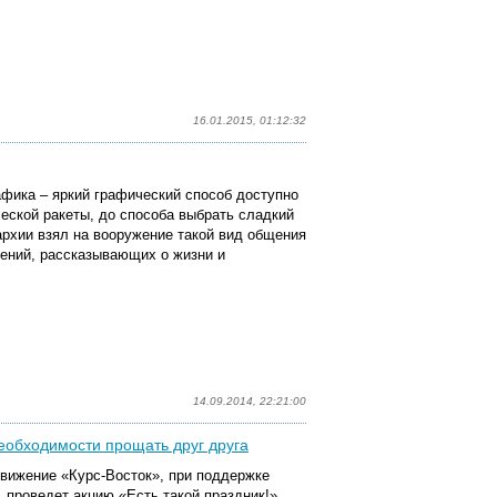
16.01.2015, 01:12:32
фика – яркий графический способ доступно
ской ракеты, до способа выбрать сладкий
рхии взял на вооружение такой вид общения
жений, рассказывающих о жизни и
14.09.2014, 22:21:00
еобходимости прощать друг друга
движение «Курс-Восток», при поддержке
проведет акцию «Есть такой праздник!»,