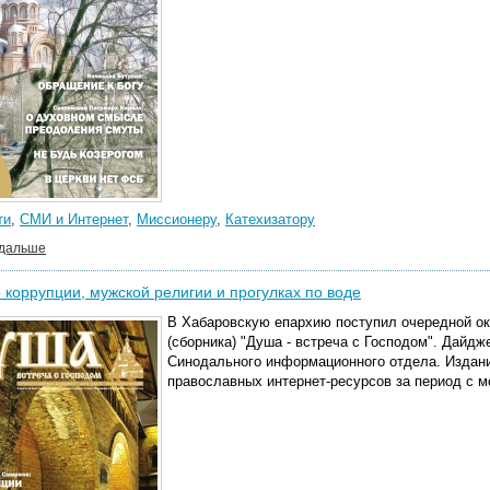
ти
,
СМИ и Интернет
,
Миссионеру
,
Катехизатору
 дальше
о коррупции, мужской религии и прогулках по воде
В Хабаровскую епархию поступил очередной о
(сборника) "Душа - встреча с Господом".
Дайдже
Синодального информационного отдела. Издани
православных интернет-ресурсов за период с 