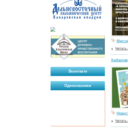
Мисси
Читать
Хабаровч
Вконтакте
Однокласники
Новос
Читать