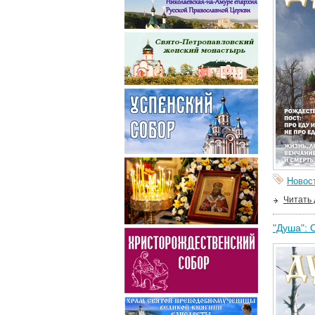
Новос
Читать
"Душа": 