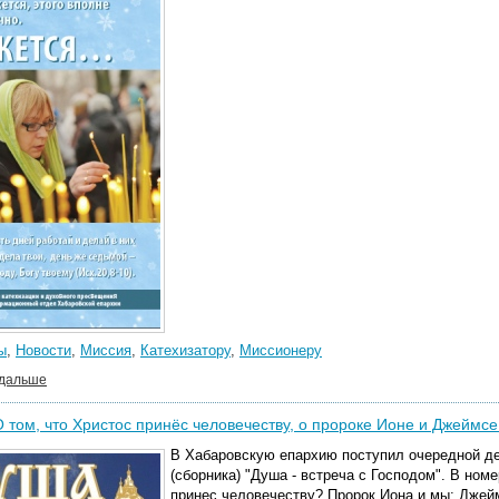
ы
,
Новости
,
Миссия
,
Катехизатору
,
Миссионеру
 дальше
О том, что Христос принёс человечеству, о пророке Ионе и Джеймс
В Хабаровскую епархию поступил очередной д
(сборника) "Душа - встреча с Господом". В ном
принес человечеству? Пророк Иона и мы; Джеймс