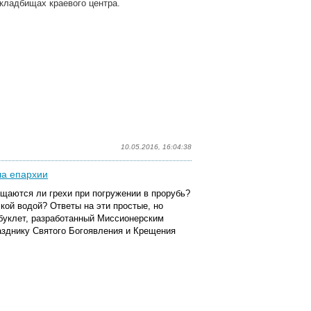
кладбищах краевого центра.
10.05.2016, 16:04:38
ла епархии
аются ли грехи при погружении в прорубь?
кой водой?
Ответы на эти простые, но
буклет, разработанный Миссионерским
азднику Святого Богоявления и Крещения