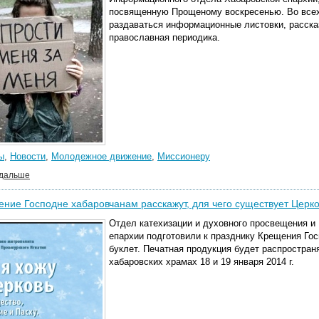
посвященную Прощеному воскресенью. Во всех 
раздаваться информационные листовки, расск
православная периодика.
ы
,
Новости
,
Молодежное движение
,
Миссионеру
 дальше
ние Господне хабаровчанам расскажут, для чего существует Церк
Отдел катехизации и духовного просвещения 
епархии подготовили к празднику Крещения Го
буклет. Печатная продукция будет распростра
хабаровских храмах 18 и 19 января 2014 г.