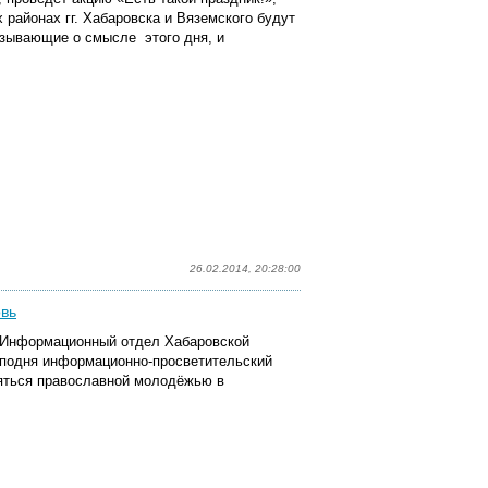
районах гг. Хабаровска и Вяземского будут
азывающие о смысле этого дня, и
26.02.2014, 20:28:00
овь
и Информационный отдел Хабаровской
сподня информационно-просветительский
няться православной молодёжью в