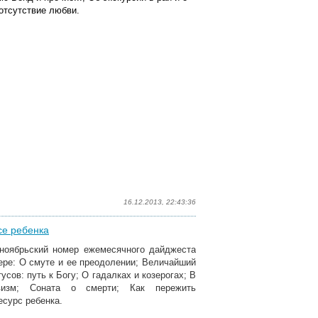
отсутствие любви.
16.12.2013, 22:43:36
се ребенка
ноябрьский номер ежемесячного дайджеста
мере: О смуте и ее преодолении; Величайший
усов: путь к Богу; О гадалках и козерогах; В
визм; Соната о смерти; Как пережить
есурс ребенка.