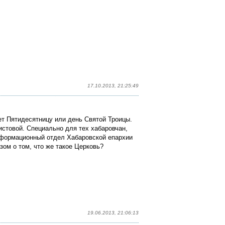
17.10.2013, 21:25:49
ет Пятидесятницу или день Святой Троицы.
истовой.
Специально для тех хабаровчан,
нформационный отдел Хабаровской епархии
зом о том, что же такое Церковь?
19.06.2013, 21:06:13