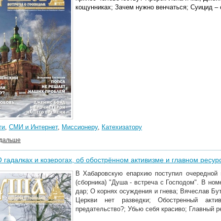
кощунниках; Зачем нужно венчаться; Суицид – 
ти
,
СМИ и Интернет
,
Миссионеру
,
Катехизатору
 дальше
О гадалках и козерогах, об обострённом активизме и главном ресур
В Хабаровскую епархию поступил очередной 
(сборника) "Душа - встреча с Господом". В но
дар; О корнях осуждения и гнева; Вячеслав Бут
Церкви нет разведки; Обостренный акти
предательство?; Убью себя красиво; Главный р