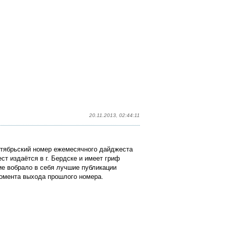
20.11.2013, 02:44:11
ктябрьский номер ежемесячного дайджеста
ст издаётся в г. Бердске и имеет гриф
е вобрало в себя лучшие публикации
момента выхода прошлого номера.