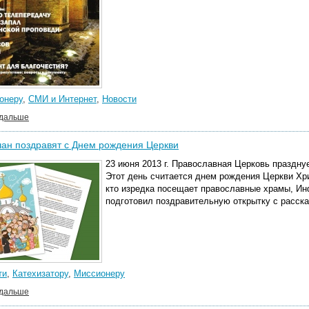
онеру
,
СМИ и Интернет
,
Новости
 дальше
ан поздравят с Днем рождения Церкви
23 июня 2013 г. Православная Церковь праздну
Этот день считается днем рождения Церкви Хр
кто изредка посещает православные храмы, И
подготовил поздравительную открытку с расска
ти
,
Катехизатору
,
Миссионеру
 дальше