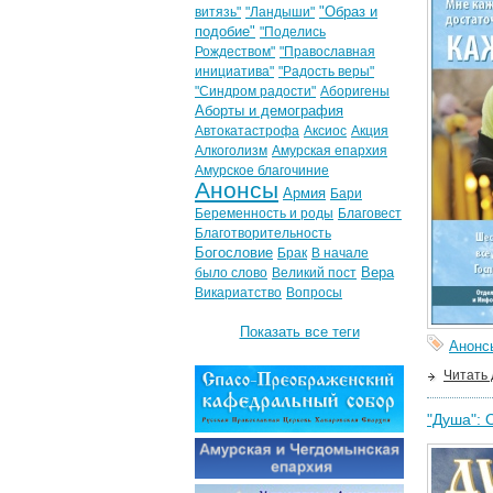
"Образ и
витязь"
"Ландыши"
подобие"
"Поделись
Рождеством"
"Православная
инициатива"
"Радость веры"
"Синдром радости"
Аборигены
Аборты и демография
Автокатастрофа
Аксиос
Акция
Алкоголизм
Амурская епархия
Амурское благочиние
Анонсы
Армия
Бари
Беременность и роды
Благовест
Благотворительность
Богословие
Брак
В начале
Вера
было слово
Великий пост
Викариатство
Вопросы
Показать все теги
Анонс
Читать
"Душа": 