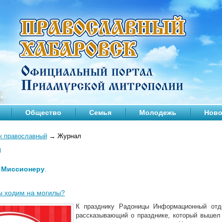
Общество
Семья
Молодежь
Ново
к православный
→
Журнал
л
—
Миссионеру
.
ы ходим на могилы?
К празднику Радоницы Информационный отде
рассказывающий о празднике, который вышел