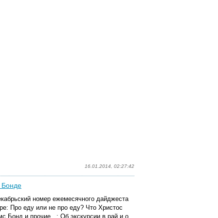
16.01.2014, 02:27:42
е Бонде
екабрьский номер ежемесячного дайджеста
ере: Про еду или не про еду? Что Христос
 Бонд и прочие...; Об экскурсии в рай и о