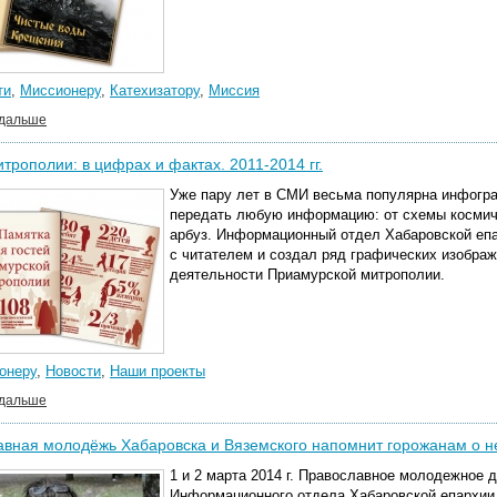
ти
,
Миссионеру
,
Катехизатору
,
Миссия
 дальше
трополии: в цифрах и фактах. 2011-2014 гг.
Уже пару лет в СМИ весьма популярна инфогра
передать любую информацию: от схемы космиче
арбуз. Информационный отдел Хабаровской епа
с читателем и создал ряд графических изобра
деятельности Приамурской митрополии.
онеру
,
Новости
,
Наши проекты
 дальше
вная молодёжь Хабаровска и Вяземского напомнит горожанам о н
1 и 2 марта 2014 г. Православное молодежное 
Информационного отдела Хабаровской епархии, 