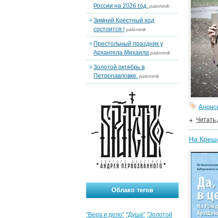
России на 2026 год.
palomnik
Зимний Крестный ход
состоится !
palomnik
Престольный праздник у
Архангела Михаила
palomnik
Золотой октябрь в
Петропавловке.
palomnik
Анонс
Читать
На Креще
Облако тегов
"Вера и дело"
"Душа"
"Золотой