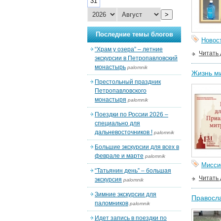
31
>
Последние темы блогов
Новос
“Храм у озера” – летние
Читать
экскурсии в Петропавловский
монастырь
palomnik
Жизнь ми
Престольный праздник
Петропавловского
монастыря
palomnik
Поездки по России 2026 –
специально для
дальневосточников !
palomnik
Большие экскурсии для всех в
феврале и марте
palomnik
Мисси
“Татьянин день” – большая
Читать
экскурсия
palomnik
Зимние экскурсии для
Правосла
паломников
palomnik
Идет запись в поездки по