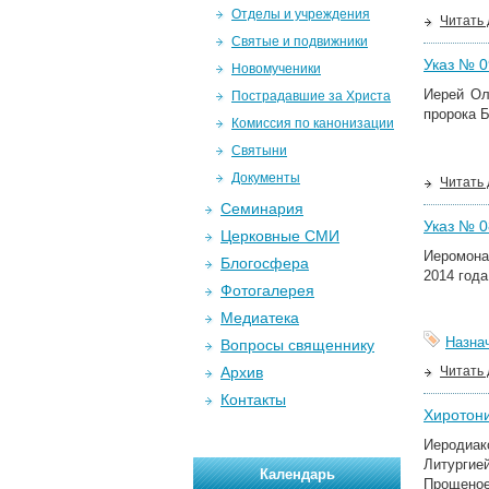
Отделы и учреждения
Читать
Святые и подвижники
Указ № 09
Новомученики
Иерей Ол
Пострадавшие за Христа
пророка Б
Комиссия по канонизации
Святыни
Документы
Читать
Семинария
Указ № 08
Церковные СМИ
Иеромон
Блогосфера
2014 года
Фотогалерея
Медиатека
Назна
Вопросы священнику
Архив
Читать
Контакты
Хиротони
Иеродиак
Литургие
Календарь
Прощеное