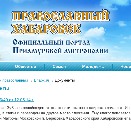
Общество
Семья
Молодежь
Ново
к православный
→
Епархия
→
Документы
енты
/40 от 12.05.14 г.
рис Зубарев освобожден от должности штатного клирика храма свт. Инн
а, в связи с переводом на другое место служения. Ему благословляетс
й Матроны Московской п. Березовка Хабаровского края Хабаровской епа