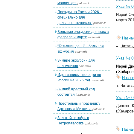
монастыря
palomnik
Указ № 05
Поездки по России 2026 –
Иерей Ол
специально для
марта 201
дальневосточников !
palomnik
Большие экскурсии для всех в
феврале и марте
palomnik
Назна
“Татьянин день” – большая
Читать
экскурсия
palomnik
Указ № 06
Зимние экскурсии для
паломников
Иерей Ди
palomnik
г.Хабаров
Идет запись в поездки по
Назна
России на 2026 год.
palomnik
Читать
Зимний Крестный ход
состоится !
palomnik
Указ № 04
Престольный праздник у
Диакон
Архангела Михаила
palomnik
г.Хабаров
Золотой октябрь в
Петропавловке.
palomnik
Назна