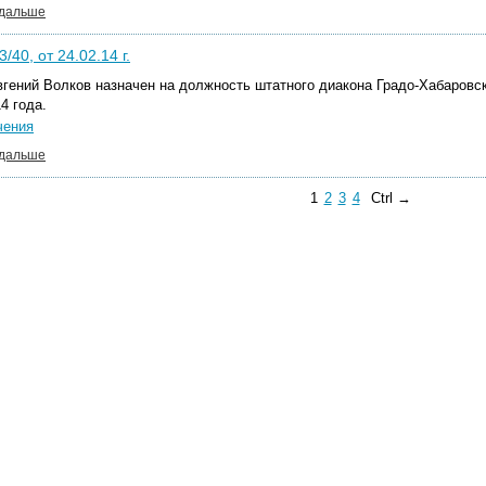
 дальше
/40, от 24.02.14 г.
вгений Волков назначен на должность штатного диакона Градо-Хабаровс
4 года.
чения
 дальше
1
2
3
4
Ctrl →