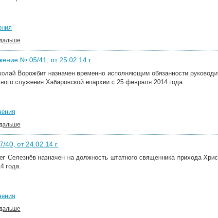
ония
 дальше
ение № 05/41, от 25.02.14 г.
колай Ворожбит назначен временно исполняющим обязанности руководи
ного служения Хабаровской епархии с 25 февраля 2014 года.
чения
 дальше
/40, от 24.02.14 г.
ег Селезнёв назначен на должность штатного священника прихода Христ
4 года.
чения
 дальше