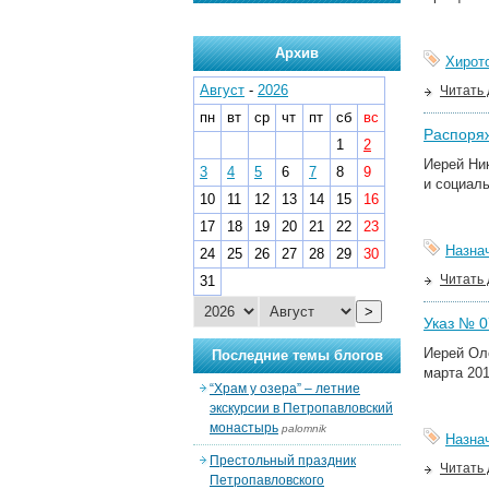
Архив
Хирот
Август
-
2026
Читать
пн
вт
ср
чт
пт
сб
вс
Распоряж
1
2
Иерей Ни
3
4
5
6
7
8
9
и социаль
10
11
12
13
14
15
16
17
18
19
20
21
22
23
Назна
24
25
26
27
28
29
30
Читать
31
>
Указ № 07
Иерей Ол
Последние темы блогов
марта 201
“Храм у озера” – летние
экскурсии в Петропавловский
монастырь
palomnik
Назна
Престольный праздник
Читать
Петропавловского