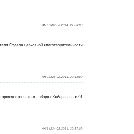
👁7675
02.03.2014, 21:03:00
теля Отдела церковной благотворительности
👁6283
25.02.2014, 20:43:00
орождественского собора г.Хабаровска с 01
👁6142
24.02.2014, 20:17:00