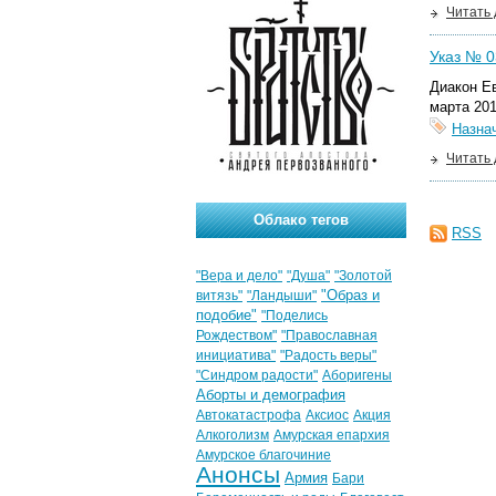
Читать
Указ № 03
Диакон Е
марта 201
Назна
Читать
Облако тегов
RSS
"Вера и дело"
"Душа"
"Золотой
"Образ и
витязь"
"Ландыши"
подобие"
"Поделись
Рождеством"
"Православная
инициатива"
"Радость веры"
"Синдром радости"
Аборигены
Аборты и демография
Автокатастрофа
Аксиос
Акция
Алкоголизм
Амурская епархия
Амурское благочиние
Анонсы
Армия
Бари