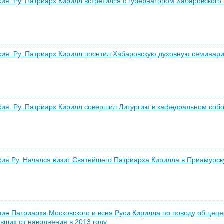
ия. Ру. Патриарх Кирилл встретился с губернатором Хабаровского к
ия. Ру. Патриарх Кирилл посетил Хабаровскую духовную семинарию
ия. Ру. Патриарх Кирилл совершил Литургию в кафедральном собор
ия.Ру. Начался визит Святейшего Патриарха Кирилла в Приамурс
е Патриарха Московского и всея Руси Кирилла по поводу общецер
вших от наводнения в 2013 году