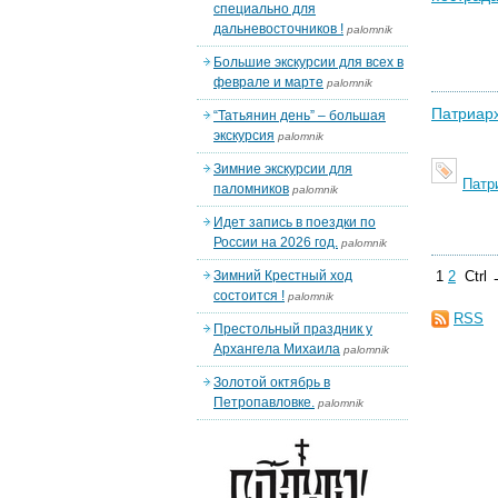
специально для
дальневосточников !
palomnik
Большие экскурсии для всех в
феврале и марте
palomnik
Патриарх
“Татьянин день” – большая
экскурсия
palomnik
Зимние экскурсии для
Патр
паломников
palomnik
Идет запись в поездки по
России на 2026 год.
palomnik
Зимний Крестный ход
1
2
Ctrl
состоится !
palomnik
RSS
Престольный праздник у
Архангела Михаила
palomnik
Золотой октябрь в
Петропавловке.
palomnik