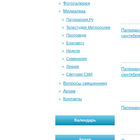
Фотогалерея
Медиатека
Патриархия.Ру
Телестудия Митрополии
Патриарх
Проповеди
сентября
Благовест
Неделя
Семинария
Лекции
Патриарх
сентября
Светские СМИ
Вопросы священнику
Архив
Контакты
Патриарх
Календарь
Архив