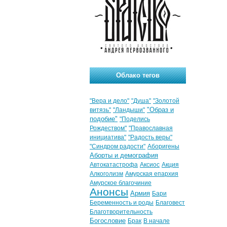
Облако тегов
"Вера и дело"
"Душа"
"Золотой
"Образ и
витязь"
"Ландыши"
подобие"
"Поделись
Рождеством"
"Православная
инициатива"
"Радость веры"
"Синдром радости"
Аборигены
Аборты и демография
Автокатастрофа
Аксиос
Акция
Алкоголизм
Амурская епархия
Амурское благочиние
Анонсы
Армия
Бари
Беременность и роды
Благовест
Благотворительность
Богословие
Брак
В начале