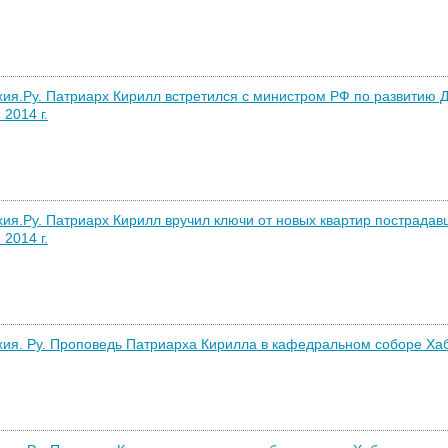
ия.Ру. Патриарх Кирилл встретился с министром РФ по развитию Д
 2014 г.
ия.Ру. Патриарх Кирилл вручил ключи от новых квартир пострадав
 2014 г.
ия. Ру. Проповедь Патриарха Кирилла в кафедральном соборе Хаба