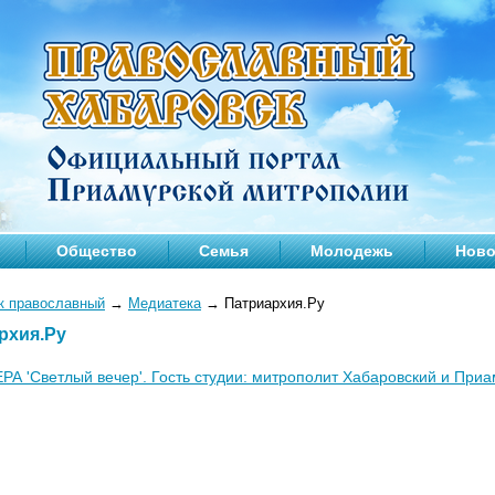
Общество
Семья
Молодежь
Ново
к православный
→
Медиатека
→
Патриархия.Ру
рхия.Ру
РА 'Светлый вечер'. Гость студии: митрополит Хабаровский и Приам