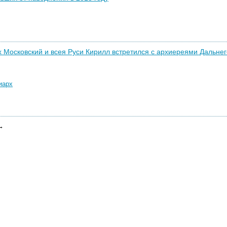
 Московский и всея Руси Кирилл встретился с архиереями Дальнего
иарх
 →