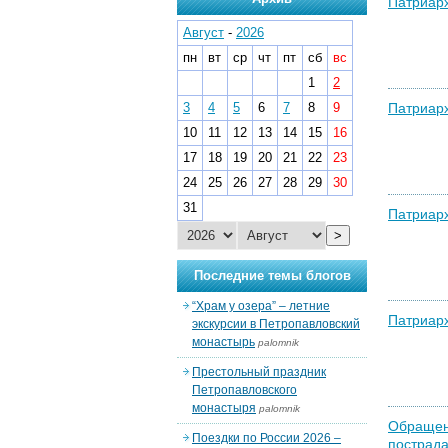
Патриарх
Август
-
2026
пн
вт
ср
чт
пт
сб
вс
1
2
3
4
5
6
7
8
9
Патриарх
10
11
12
13
14
15
16
17
18
19
20
21
22
23
24
25
26
27
28
29
30
31
Патриарх
>
Последние темы блогов
“Храм у озера” – летние
Патриарх
экскурсии в Петропавловский
монастырь
palomnik
Престольный праздник
Петропавловского
монастыря
palomnik
Обращени
Поездки по России 2026 –
пострада