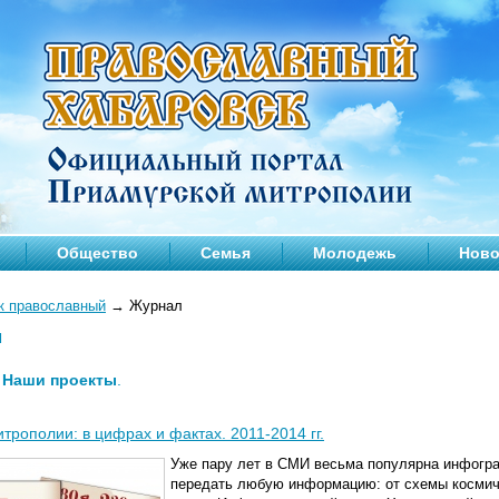
Общество
Семья
Молодежь
Ново
к православный
→
Журнал
л
—
Наши проекты
.
трополии: в цифрах и фактах. 2011-2014 гг.
Уже пару лет в СМИ весьма популярна инфогра
передать любую информацию: от схемы космиче