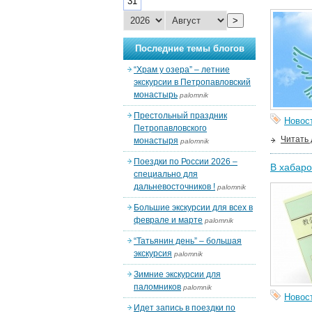
31
>
Последние темы блогов
“Храм у озера” – летние
экскурсии в Петропавловский
монастырь
palomnik
Престольный праздник
Новос
Петропавловского
Читать
монастыря
palomnik
Поездки по России 2026 –
В хабаро
специально для
дальневосточников !
palomnik
Большие экскурсии для всех в
феврале и марте
palomnik
“Татьянин день” – большая
экскурсия
palomnik
Зимние экскурсии для
паломников
palomnik
Новос
Идет запись в поездки по