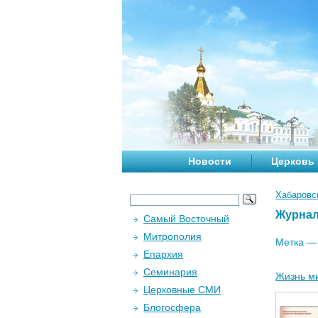
Новости
Церковь
Хабаровс
Журна
Самый Восточный
Митрополия
Метка 
Епархия
Семинария
Жизнь ми
Церковные СМИ
Блогосфера