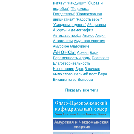
"Образ и
витязь"
"Ландыши"
подобие"
"Поделись
Рождеством"
"Православная
инициатива"
"Радость веры"
"Синдром радости"
Аборигены
Аборты и демография
Автокатастрофа
Аксиос
Акция
Алкоголизм
Амурская епархия
Амурское благочиние
Анонсы
Армия
Бари
Беременность и роды
Благовест
Благотворительность
Богословие
Брак
В начале
Вера
было слово
Великий пост
Викариатство
Вопросы
Показать все теги