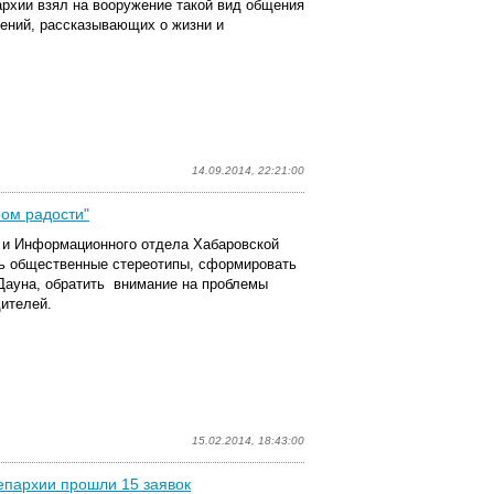
рхии взял на вооружение такой вид общения
жений, рассказывающих о жизни и
14.09.2014, 22:21:00
ом радости"
 и Информационного отдела Хабаровской
ь общественные стереотипы, сформировать
Дауна, обратить внимание на проблемы
дителей.
15.02.2014, 18:43:00
епархии прошли 15 заявок