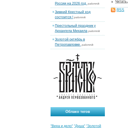
Читать
России на 2026 год.
palomnik
RSS
Зимний Крестный ход
состоится !
palomnik
Престольный праздник у
Архангела Михаила
palomnik
Золотой октябрь в
Петропавловке.
palomnik
Облако тегов
"Вера и дело"
"Душа"
"Золотой