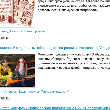
арбуз. Информационный отдел Хабаровской епа
с читателем и создал ряд графических изобра
деятельности Приамурской митрополии.
онеру
,
Новости
,
Наши проекты
 дальше
ионный отдел начал сбор средств на реализацию проекта "Синдр
Фотопроект Елизаветинского храма Хабаровска
епархии «Синдром Радости» призван разрушит
дружелюбное отношение к детям с синдромом 
социализации особых детей, поддержать их ро
ти
,
Анонсы
,
Наши проекты
,
"Синдром радости"
 дальше
й этап конкурса «Православная инициатива 2012» от Хабаровской 