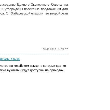
заседание Единого Экспертного Совета, на
и и утверждены проектные предложения для
рса. От Хабаровской епархии во второй этап
30.08.2012, 14:54:07
айском языке
етов на китайском языке, в которых кратко
акие буклеты будут доступны на приходах,