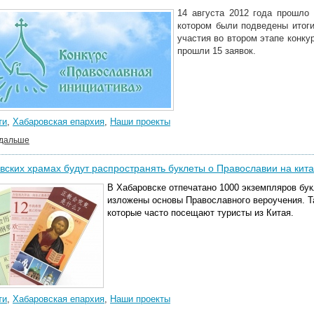
14 августа 2012 года прошло 
котором были подведены итог
участия во втором этапе конку
прошли 15 заявок.
ти
,
Хабаровская епархия
,
Наши проекты
 дальше
вских храмах будут распространять буклеты о Православии на кит
В Хабаровске отпечатано 1000 экземпляров букл
изложены основы Православного вероучения. Т
которые часто посещают туристы из Китая.
ти
,
Хабаровская епархия
,
Наши проекты