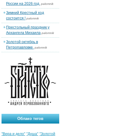
России на 2026 год.
palomnik
Зимний Крестный ход
состоится !
palomnik
Престольный праздник у
Архангела Михаила
palomnik
Золотой октябрь в
Петропавловке.
palomnik
Облако тегов
"Вера и дело"
"Душа"
"Золотой