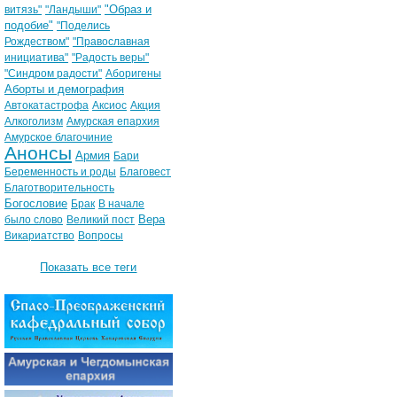
"Образ и
витязь"
"Ландыши"
подобие"
"Поделись
Рождеством"
"Православная
инициатива"
"Радость веры"
"Синдром радости"
Аборигены
Аборты и демография
Автокатастрофа
Аксиос
Акция
Алкоголизм
Амурская епархия
Амурское благочиние
Анонсы
Армия
Бари
Беременность и роды
Благовест
Благотворительность
Богословие
Брак
В начале
Вера
было слово
Великий пост
Викариатство
Вопросы
Показать все теги