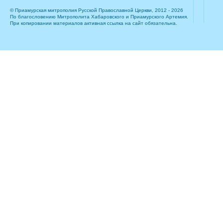
© Приамурская митрополия Русской Православной Церкви, 2012 - 2026
По благословению Митрополита Хабаровского и Приамурского Артемия.
При копировании материалов активная ссылка на сайт обязательна.