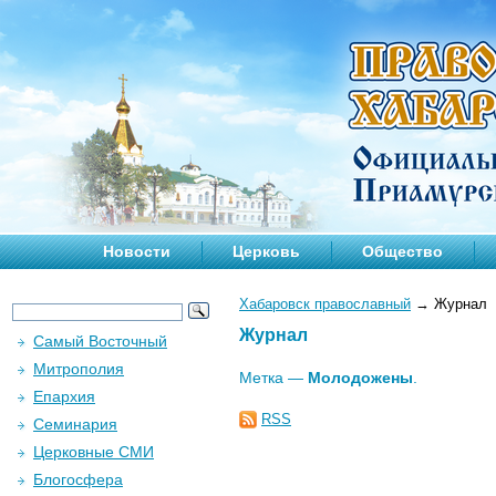
Новости
Церковь
Общество
Хабаровск православный
→
Журнал
Журнал
Самый Восточный
Митрополия
Метка —
Молодожены
.
Епархия
RSS
Семинария
Церковные СМИ
Блогосфера