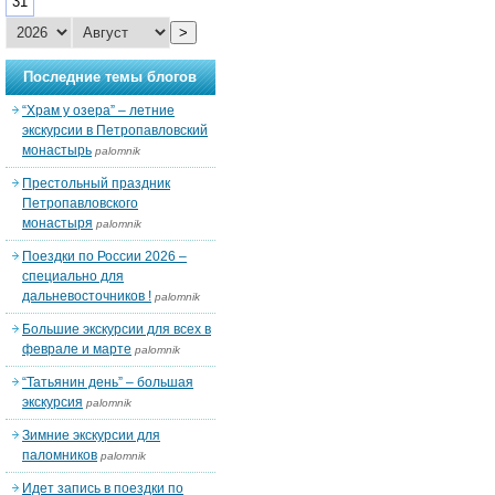
31
>
Последние темы блогов
“Храм у озера” – летние
экскурсии в Петропавловский
монастырь
palomnik
Престольный праздник
Петропавловского
монастыря
palomnik
Поездки по России 2026 –
специально для
дальневосточников !
palomnik
Большие экскурсии для всех в
феврале и марте
palomnik
“Татьянин день” – большая
экскурсия
palomnik
Зимние экскурсии для
паломников
palomnik
Идет запись в поездки по