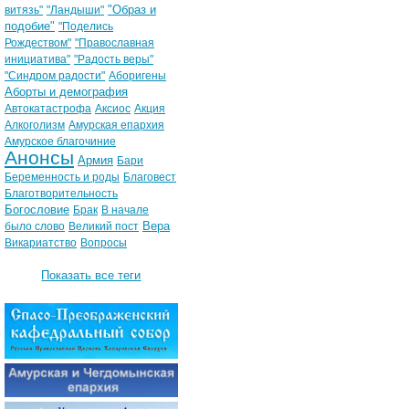
"Образ и
витязь"
"Ландыши"
подобие"
"Поделись
Рождеством"
"Православная
инициатива"
"Радость веры"
"Синдром радости"
Аборигены
Аборты и демография
Автокатастрофа
Аксиос
Акция
Алкоголизм
Амурская епархия
Амурское благочиние
Анонсы
Армия
Бари
Беременность и роды
Благовест
Благотворительность
Богословие
Брак
В начале
Вера
было слово
Великий пост
Викариатство
Вопросы
Показать все теги