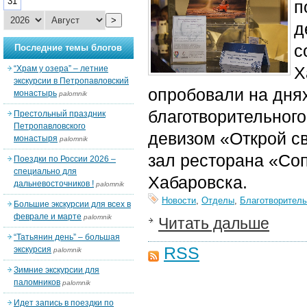
31
п
>
д
с
Последние темы блогов
Х
“Храм у озера” – летние
экскурсии в Петропавловский
опробовали на дня
монастырь
palomnik
благотворительног
Престольный праздник
Петропавловского
девизом «Открой с
монастыря
palomnik
зал ресторана «Соп
Поездки по России 2026 –
специально для
Хабаровска.
дальневосточников !
palomnik
Новости
,
Отделы
,
Благотворитель
Большие экскурсии для всех в
феврале и марте
palomnik
Читать дальше
“Татьянин день” – большая
RSS
экскурсия
palomnik
Зимние экскурсии для
паломников
palomnik
Идет запись в поездки по