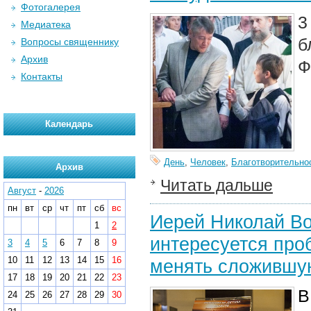
Фотогалерея
3
Медиатека
б
Вопросы священнику
Архив
Ф
Контакты
Календарь
День
,
Человек
,
Благотворительно
Архив
Читать дальше
Август
-
2026
пн
вт
ср
чт
пт
сб
вс
Иерей Николай Во
1
2
интересуется про
3
4
5
6
7
8
9
10
11
12
13
14
15
16
менять сложившу
17
18
19
20
21
22
23
В
24
25
26
27
28
29
30