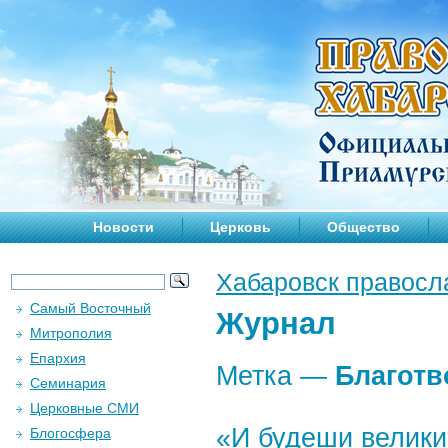
Новости
Церковь
Общество
Хабаровск правосл
Самый Восточный
Журнал
Митрополия
Епархия
Метка —
Благотв
Семинария
Церковные СМИ
«И будеши велик
Блогосфера