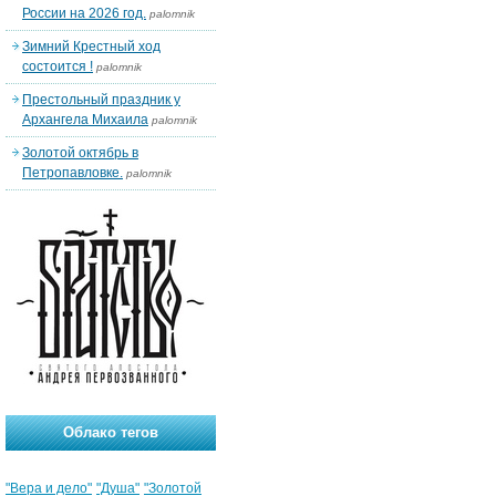
России на 2026 год.
palomnik
Зимний Крестный ход
состоится !
palomnik
Престольный праздник у
Архангела Михаила
palomnik
Золотой октябрь в
Петропавловке.
palomnik
Облако тегов
"Вера и дело"
"Душа"
"Золотой