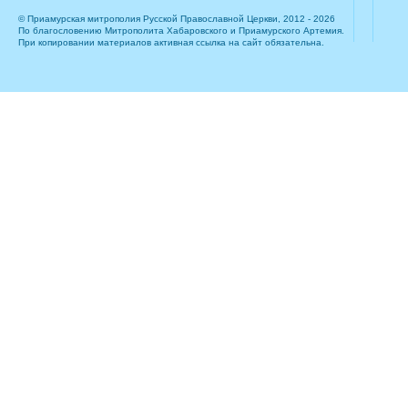
© Приамурская митрополия Русской Православной Церкви, 2012 - 2026
По благословению Митрополита Хабаровского и Приамурского Артемия.
При копировании материалов активная ссылка на сайт обязательна.