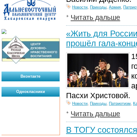
Новости
,
Приходы
,
Армия
,
Патрио
Читать дальше
«Жить для России
прошёл гала-конц
1
г
к
Вконтакте
а
Однокласники
Пасхи Христовой.
Новости
,
Приходы
,
Патриотизм
,
К
Читать дальше
В ТОГУ состоялся