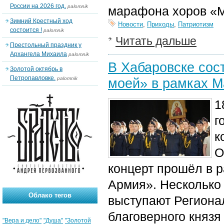
России на 2026 год.
palomnik
марафона хоров «
Зимний Крестный ход
Новости
,
Приходы
,
Патриотизм
состоится !
palomnik
Читать дальше
Престольный праздник у
Архангела Михаила
palomnik
В Хабаровске сос
Золотой октябрь в
Петропавловке.
palomnik
моей» в рамках 
1
г
к
О
концерт прошёл в 
Армия». Несколько
Облако тегов
выступают Регионал
благоверного князя
"Вера и дело"
"Душа"
"Золотой