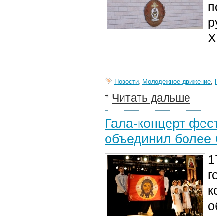
п
р
Х
Новости
,
Молодежное движение
,
Читать дальше
Гала-концерт фес
объединил более 
1
г
к
о