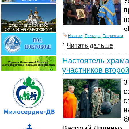
У
п
п
«
Новости
,
Приходы
,
Патриотизм
Читать дальше
Настоятель храма
участников второ
3
с
с
н
б
Василий Диденко.