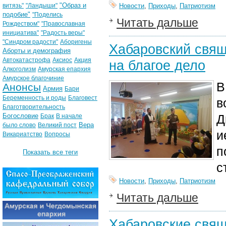
"Образ и
витязь"
"Ландыши"
Новости
,
Приходы
,
Патриотизм
подобие"
"Поделись
Читать дальше
Рождеством"
"Православная
инициатива"
"Радость веры"
"Синдром радости"
Аборигены
Хабаровский свящ
Аборты и демография
Автокатастрофа
Аксиос
Акция
на благое дело
Алкоголизм
Амурская епархия
Амурское благочиние
В
Анонсы
Армия
Бари
Беременность и роды
Благовест
в
Благотворительность
Богословие
Д
Брак
В начале
Вера
было слово
Великий пост
и
Викариатство
Вопросы
п
Показать все теги
с
Новости
,
Приходы
,
Патриотизм
Читать дальше
Хабаровские свящ