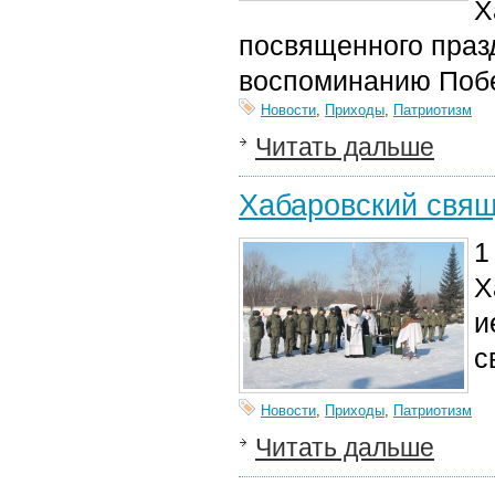
Х
посвященного праз
воспоминанию Побе
Новости
,
Приходы
,
Патриотизм
Читать дальше
Хабаровский свящ
1
Х
и
с
Новости
,
Приходы
,
Патриотизм
Читать дальше