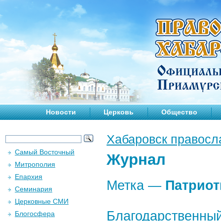
Новости
Церковь
Общество
Хабаровск правосл
Самый Восточный
Журнал
Митрополия
Епархия
Метка —
Патриот
Семинария
Церковные СМИ
Благодарственный
Блогосфера