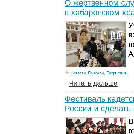
О жертвенном слу
в хабаровском хр
У
в
п
А
Новости
,
Приходы
,
Патриотизм
Читать дальше
Фестиваль кадетск
России и сделать 
В
г