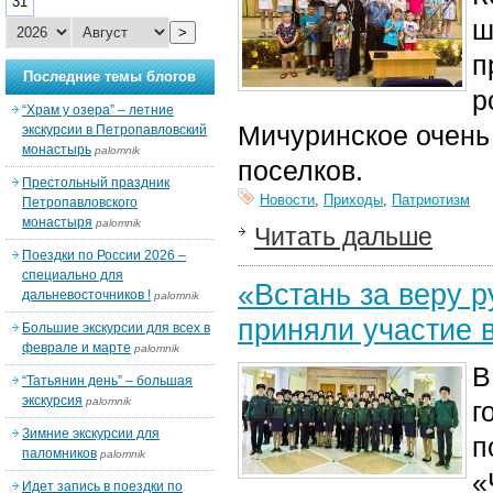
31
ш
>
п
Последние темы блогов
р
“Храм у озера” – летние
Мичуринское очень 
экскурсии в Петропавловский
монастырь
palomnik
поселков.
Престольный праздник
Новости
,
Приходы
,
Патриотизм
Петропавловского
монастыря
palomnik
Читать дальше
Поездки по России 2026 –
специально для
«Встань за веру 
дальневосточников !
palomnik
приняли участие 
Большие экскурсии для всех в
феврале и марте
palomnik
В
“Татьянин день” – большая
экскурсия
palomnik
г
Зимние экскурсии для
п
паломников
palomnik
«
Идет запись в поездки по