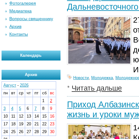
Фотогалерея
Дальневосточного
Медиатека
2
Вопросы священнику
Архив
о
Контакты
В
д
Календарь
ю
И
Архив
Новости
,
Молодежка
,
Молодежное
Август
-
2026
Читать дальше
пн
вт
ср
чт
пт
сб
вс
1
2
Приход Албазинск
3
4
5
6
7
8
9
жизнь и уроки му
10
11
12
13
14
15
16
17
18
19
20
21
22
23
1
24
25
26
27
28
29
30
К