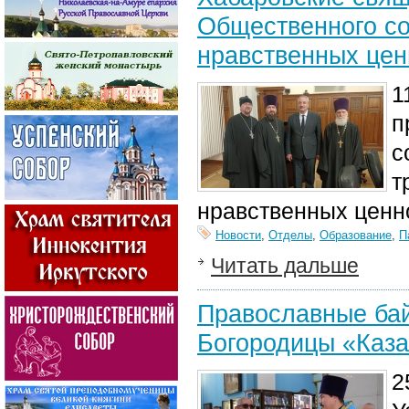
Общественного со
нравственных цен
1
п
с
т
нравственных ценно
Новости
,
Отделы
,
Образование
,
П
Читать дальше
Православные бай
Богородицы «Каза
2