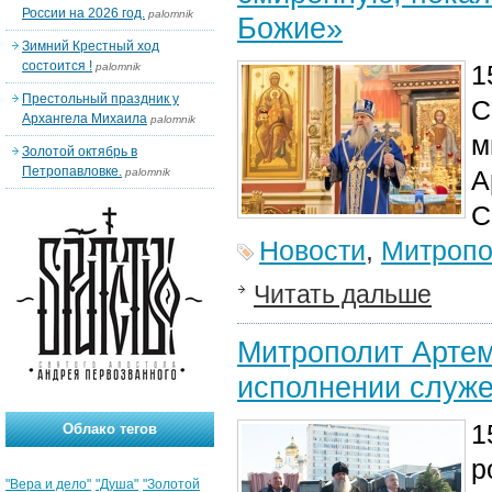
России на 2026 год.
palomnik
Божие»
Зимний Крестный ход
состоится !
1
palomnik
Престольный праздник у
С
Архангела Михаила
palomnik
м
Золотой октябрь в
Петропавловке.
А
palomnik
С
Новости
,
Митропо
Читать дальше
Митрополит Артем
исполнении служе
1
Облако тегов
р
"Вера и дело"
"Душа"
"Золотой