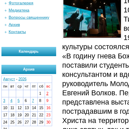
1
Фотогалерея
1
Медиатека
Вопросы священнику
Т
Архив
в
Контакты
1
культуры состоялс
Календарь
«В годину гнева Бо
поставили студенты
Архив
консультантом и в
Август
-
2026
руководитель Моло
пн
вт
ср
чт
пт
сб
вс
Евгений Волков.
Пе
1
2
представлена выст
3
4
5
6
7
8
9
10
11
12
13
14
15
16
пострадавшим в год
17
18
19
20
21
22
23
Христа на территор
24
25
26
27
28
29
30