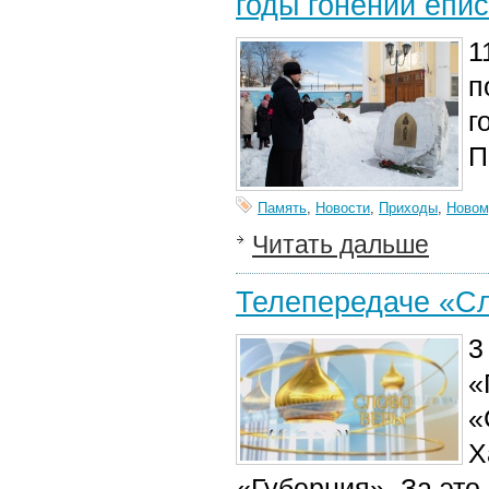
годы гонений епи
1
п
г
П
Память
,
Новости
,
Приходы
,
Новом
Читать дальше
Телепередаче «Сл
3
«
«
Х
«Губерния». За это