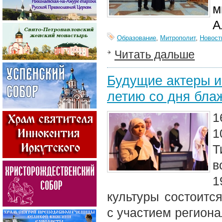
м
А
Образование
,
Митрополит
,
Новост
Читать дальше
Будущие актеры и 
летию со дня бла
1
1
Т
в
1
культуры состоитс
с участием региона