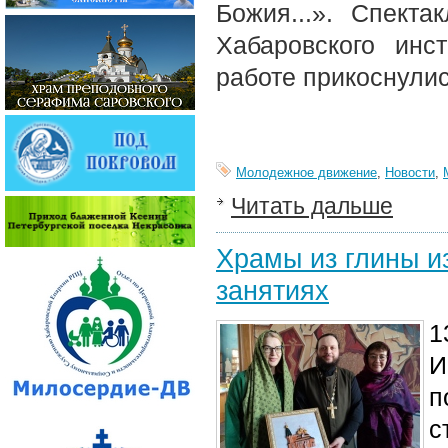
Божия...». Спект
Хабаровского инс
работе прикоснулис
Молодежное движение
,
Новости
,
Читать дальше
Храмы из глины и
занятиях
1
И
п
с