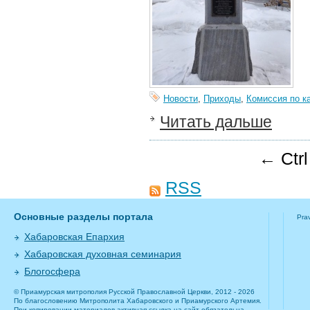
Новости
,
Приходы
,
Комиссия по к
Читать дальше
← Ctr
RSS
Основные разделы портала
Pra
Хабаровская Епархия
Хабаровская духовная семинария
Блогосфера
© Приамурская митрополия Русской Православной Церкви, 2012 - 2026
По благословению Митрополита Хабаровского и Приамурского Артемия.
При копировании материалов активная ссылка на сайт обязательна.