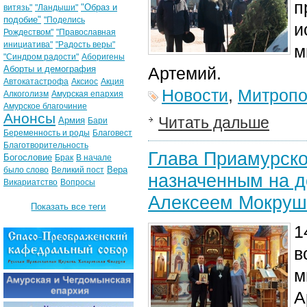
п
"Образ и
витязь"
"Ландыши"
подобие"
"Поделись
и
Рождеством"
"Православная
инициатива"
"Радость веры"
м
"Синдром радости"
Аборигены
Аборты и демография
Артемий.
Автокатастрофа
Аксиос
Акция
Новости
,
Митропо
Алкоголизм
Амурская епархия
Амурское благочиние
Анонсы
Читать дальше
Армия
Бари
Беременность и роды
Благовест
Благотворительность
Глава Приамурско
Богословие
Брак
В начале
Вера
было слово
Великий пост
назначенным на д
Викариатство
Вопросы
Алексеем Мокру
Показать все теги
1
в
м
А