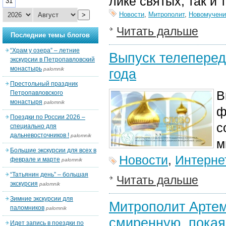
лике святых, так и
31
Новости
,
Митрополит
,
Новомучени
>
Читать дальше
Последние темы блогов
“Храм у озера” – летние
Выпуск телеперед
экскурсии в Петропавловский
монастырь
palomnik
года
Престольный праздник
В
Петропавловского
монастыря
palomnik
ф
Поездки по России 2026 –
с
специально для
дальневосточников !
palomnik
м
Большие экскурсии для всех в
Новости
,
Интерне
феврале и марте
palomnik
“Татьянин день” – большая
Читать дальше
экскурсия
palomnik
Зимние экскурсии для
Митрополит Артем
паломников
palomnik
смиренную, покая
Идет запись в поездки по