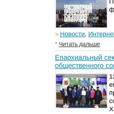
П
ф
Новости
,
Интерне
Читать дальше
Епархиальный сек
общественного со
1
е
п
с
Х