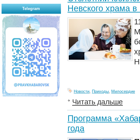
Невского храма в
Telegram
1
М
б
х
Н
Новости
,
Приходы
,
Милосердие
Читать дальше
Программа «Хабар
года