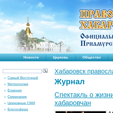
Новости
Церковь
Общество
Хабаровск правосл
Самый Восточный
Журнал
Митрополия
Епархия
Спектакль о жизни
Семинария
хабаровчан
Церковные СМИ
Блогосфера