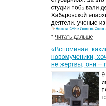
студии побывали де
Хабаровской епархи
деятели, ученые из
Новости
,
СМИ и Интернет
,
Слово 
Читать дальше
«Вспоминая, каки
новомученики, хоч
не жертвы, они – 
9
и
п
г