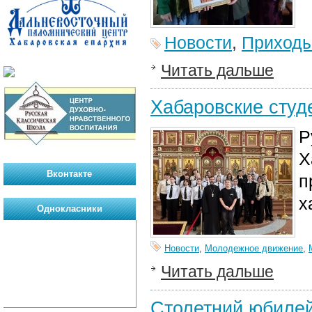
Новости
,
Приход
Читать дальше
Хабаровские студ
Р
Х
Вконтакте
п
х
Однокласники
Новости
,
Молодежное движение
,
Читать дальше
Столетний юбилей