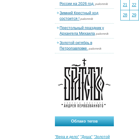
России на 2026 год.
palomnik
21
22
Зимний Крестный ход
28
29
состоится !
palomnik
Престольный праздник у
Архангела Михаила
palomnik
Золотой октябрь в
Петропавловке.
palomnik
Облако тегов
"Вера и дело"
"Душа"
"Золотой