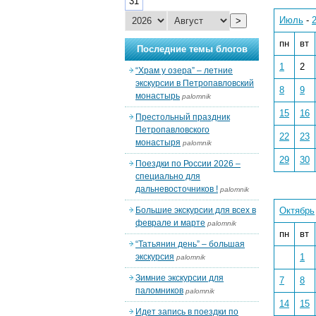
31
Июль
-
>
пн
вт
Последние темы блогов
1
2
“Храм у озера” – летние
экскурсии в Петропавловский
8
9
монастырь
palomnik
15
16
Престольный праздник
Петропавловского
22
23
монастыря
palomnik
29
30
Поездки по России 2026 –
специально для
дальневосточников !
palomnik
Большие экскурсии для всех в
Октябрь
феврале и марте
palomnik
пн
вт
“Татьянин день” – большая
экскурсия
1
palomnik
Зимние экскурсии для
7
8
паломников
palomnik
14
15
Идет запись в поездки по