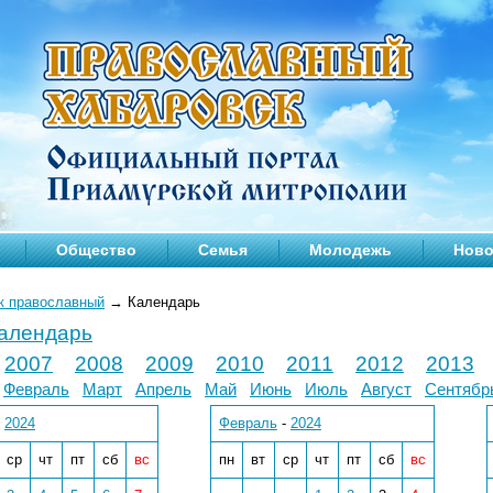
Общество
Семья
Молодежь
Ново
к православный
→
Календарь
календарь
2007
2008
2009
2010
2011
2012
2013
Февраль
Март
Апрель
Май
Июнь
Июль
Август
Сентябр
-
2024
Февраль
-
2024
ср
чт
пт
сб
вс
пн
вт
ср
чт
пт
сб
вс