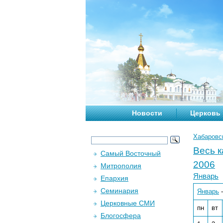
Новости
Церковь
Хабаровс
Весь 
Самый Восточный
2006
Митрополия
Январь
Епархия
Семинария
Январь
Церковные СМИ
пн
вт
Блогосфера