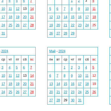
3
4
5
6
7
1
2
3
4
10
11
12
13
14
5
6
7
8
9
10
11
17
18
19
20
21
12
13
14
15
16
17
18
24
25
26
27
28
19
20
21
22
23
24
25
31
26
27
28
29
-
2024
Май
-
2024
ср
чт
пт
сб
вс
пн
вт
ср
чт
пт
сб
вс
3
4
5
6
7
1
2
3
4
5
10
11
12
13
14
6
7
8
9
10
11
12
17
18
19
20
21
13
14
15
16
17
18
19
24
25
26
27
28
20
21
22
23
24
25
26
27
28
29
30
31