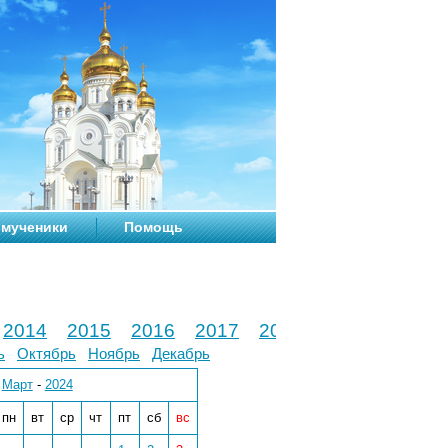
мученики
Помощь
2014
2015
2016
2017
2018
2019
2020
ь
Октябрь
Ноябрь
Декабрь
Март
-
2024
пн
вт
ср
чт
пт
сб
вс