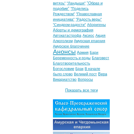
"Образ и
витязь"
"Ландыши"
подобие"
"Поделись
Рождеством"
"Православная
инициатива"
"Радость веры"
"Синдром радости"
Аборигены
Аборты и демография
Автокатастрофа
Аксиос
Акция
Алкоголизм
Амурская епархия
Амурское благочиние
Анонсы
Армия
Бари
Беременность и роды
Благовест
Благотворительность
Богословие
Брак
В начале
Вера
было слово
Великий пост
Викариатство
Вопросы
Показать все теги