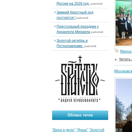
России на 2026 год.
palomnik
Зимний Крестный ход
состоится !
palomnik
Престольный праздник у
Архангела Михаила
palomnik
Золотой октябрь в
Петропавловке.
palomnik
Милос
Читать
Московск
Облако тегов
"Вера и дело"
"Душа"
"Золотой