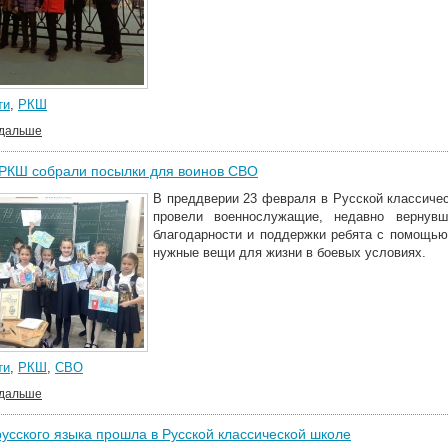
ти
,
РКШ
 дальше
 РКШ собрали посылки для воинов СВО
В преддверии 23 февраля в Русской классиче
провели военнослужащие, недавно вернув
благодарности и поддержки ребята с помощью
нужные вещи для жизни в боевых условиях.
ти
,
РКШ
,
СВО
 дальше
усского языка прошла в Русской классической школе