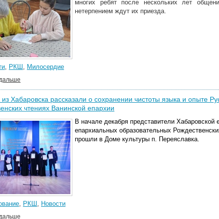
многих ребят после нескольких лет общен
нетерпением ждут их приезда.
ти
,
РКШ
,
Милосердие
 дальше
 из Хабаровска рассказали о сохранении чистоты языка и опыте Ру
енских чтениях Ванинской епархии
В начале декабря представители Хабаровской е
епархиальных образовательных Рождественских
прошли в Доме культуры п. Переяславка.
ование
,
РКШ
,
Новости
 дальше