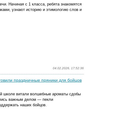
чи. Начиная с 1 класса,
ребята знакомятся
шками, узнают историю и этимологию слов и
04.02.2026, 17:52:36
товили праздничные пряники для бойцов
й школе витали волшебные ароматы сдобы
ались важным делом — пекли
оддержать наших бойцов.