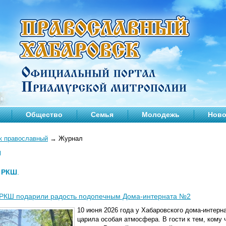
Общество
Семья
Молодежь
Ново
к православный
→
Журнал
л
—
РКШ
.
 РКШ подарили радость подопечным Дома-интерната №2
10 июня 2026 года у Хабаровского дома-интер
царила особая атмосфера. В гости к тем, кому