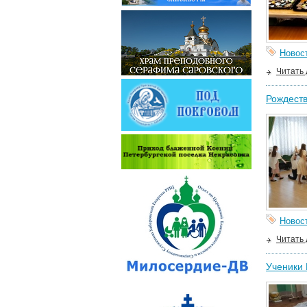
Новос
Читать
Рождеств
Новос
Читать
Ученики 