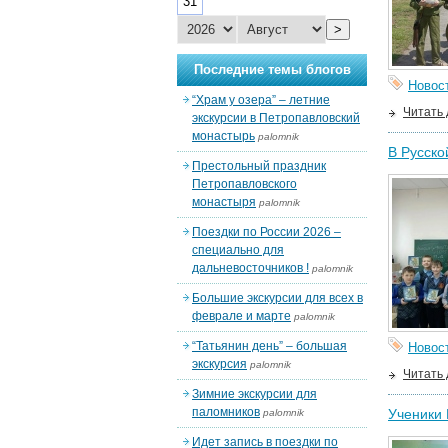
31
>
Последние темы блогов
Новос
“Храм у озера” – летние
Читать
экскурсии в Петропавловский
монастырь
palomnik
В Русско
Престольный праздник
Петропавловского
монастыря
palomnik
Поездки по России 2026 –
специально для
дальневосточников !
palomnik
Большие экскурсии для всех в
феврале и марте
palomnik
“Татьянин день” – большая
Новос
экскурсия
palomnik
Читать
Зимние экскурсии для
паломников
Ученики
palomnik
Идет запись в поездки по