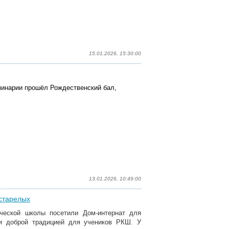
15.01.2026, 15:30:00
еминарии прошёл Рождественский бал,
13.01.2026, 10:49:00
старелых
ической школы посетили Дом-интернат для
ли доброй традицией для учеников РКШ. У