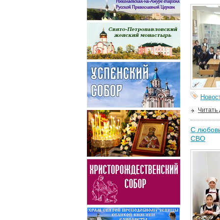
Новос
Читать
С любовь
СВО