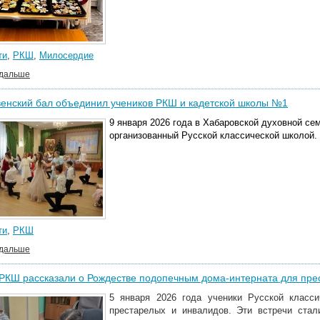
ти
,
РКШ
,
Милосердие
 дальше
енский бал объединил учеников РКШ и кадетской школы №1
9 января 2026 года в Хабаровской духовной с
организованный Русской классической школой.
ти
,
РКШ
 дальше
РКШ рассказали о Рождестве подопечным дома-интерната для пре
5 января 2026 года ученики Русской класс
престарелых и инвалидов. Эти встречи ста