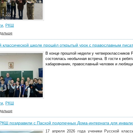
ти
,
РКШ
 дальше
й классической школе прошёл открытый урок с православным пис
В конце прошлой недели у четвероклассников 
состоялась необычная встреча. В гости к реб
хабаровчанин, православный человек и любящи
ти
,
РКШ
 дальше
 РКШ поздравили с Пасхой подопечных Дома-интерната для инвал
17 апреля 2026 года ученики Русской класс