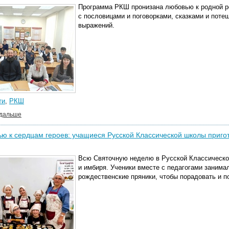
Программа РКШ пронизана любовью к родной ре
с пословицами и поговорками, сказками и поте
выражений.
ти
,
РКШ
 дальше
ю к сердцам героев: учащиеся Русской Классической школы приго
Всю Святочную неделю в Русской Классическо
и имбиря. Ученики вместе с педагогами заним
рождественские пряники, чтобы порадовать и п