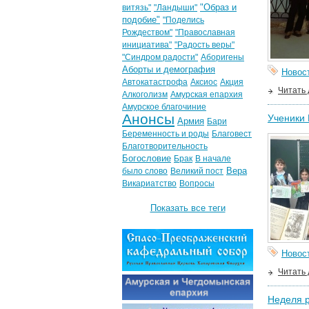
"Образ и
витязь"
"Ландыши"
подобие"
"Поделись
Рождеством"
"Православная
инициатива"
"Радость веры"
"Синдром радости"
Аборигены
Аборты и демография
Новос
Автокатастрофа
Аксиос
Акция
Читать
Алкоголизм
Амурская епархия
Амурское благочиние
Анонсы
Ученики
Армия
Бари
Беременность и роды
Благовест
Благотворительность
Богословие
Брак
В начале
Вера
было слово
Великий пост
Викариатство
Вопросы
Показать все теги
Новос
Читать
Неделя р