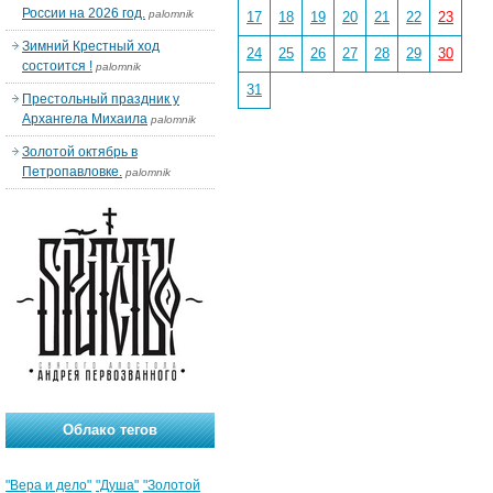
России на 2026 год.
palomnik
17
18
19
20
21
22
23
Зимний Крестный ход
24
25
26
27
28
29
30
состоится !
palomnik
31
Престольный праздник у
Архангела Михаила
palomnik
Золотой октябрь в
Петропавловке.
palomnik
Облако тегов
"Вера и дело"
"Душа"
"Золотой