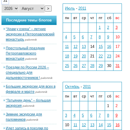
31
Июль
-
2011
>
пн
вт
ср
чт
пт
сб
вс
Последние темы блогов
1
2
3
“Храм у озера” – летние
экскурсии в Петропавловский
4
5
6
7
8
9
10
монастырь
palomnik
11
12
13
14
15
16
17
Престольный праздник
Петропавловского
18
19
20
21
22
23
24
монастыря
palomnik
25
26
27
28
29
30
31
Поездки по России 2026 –
специально для
дальневосточников !
palomnik
Большие экскурсии для всех в
Октябрь
-
2011
феврале и марте
palomnik
пн
вт
ср
чт
пт
сб
вс
“Татьянин день” – большая
экскурсия
1
2
palomnik
Зимние экскурсии для
3
4
5
6
7
8
9
паломников
palomnik
10
11
12
13
14
15
16
Идет запись в поездки по