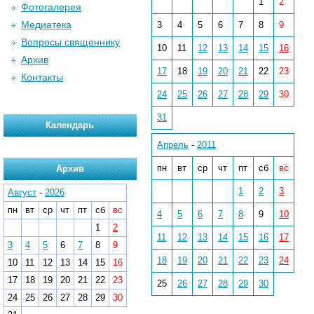
1
2
Фотогалерея
Медиатека
3
4
5
6
7
8
9
Вопросы священнику
10
11
12
13
14
15
16
Архив
17
18
19
20
21
22
23
Контакты
24
25
26
27
28
29
30
31
Календарь
Апрель
-
2011
пн
вт
ср
чт
пт
сб
вс
Архив
1
2
3
Август
-
2026
пн
вт
ср
чт
пт
сб
вс
4
5
6
7
8
9
10
1
2
11
12
13
14
15
16
17
3
4
5
6
7
8
9
18
19
20
21
22
23
24
10
11
12
13
14
15
16
17
18
19
20
21
22
23
25
26
27
28
29
30
24
25
26
27
28
29
30