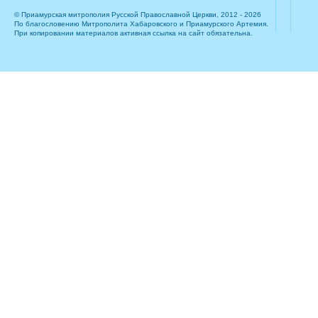
© Приамурская митрополия Русской Православной Церкви, 2012 - 2026
По благословению Митрополита Хабаровского и Приамурского Артемия.
При копировании материалов активная ссылка на сайт обязательна.