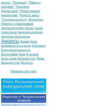
"Образ и
витязь"
"Ландыши"
подобие"
"Поделись
Рождеством"
"Православная
инициатива"
"Радость веры"
"Синдром радости"
Аборигены
Аборты и демография
Автокатастрофа
Аксиос
Акция
Алкоголизм
Амурская епархия
Амурское благочиние
Анонсы
Армия
Бари
Беременность и роды
Благовест
Благотворительность
Богословие
Брак
В начале
Вера
было слово
Великий пост
Викариатство
Вопросы
Показать все теги