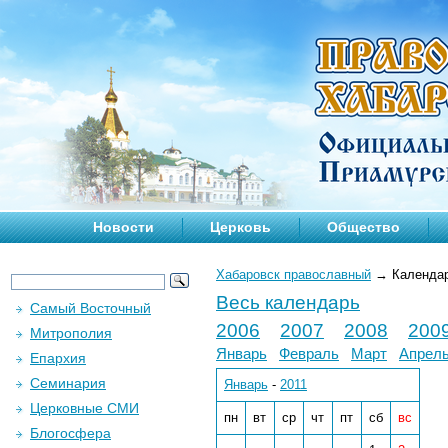
Новости
Церковь
Общество
Хабаровск православный
→
Календа
Весь календарь
Самый Восточный
2006
2007
2008
200
Митрополия
Январь
Февраль
Март
Апрел
Епархия
Семинария
Январь
-
2011
Церковные СМИ
пн
вт
ср
чт
пт
сб
вс
Блогосфера