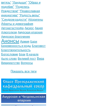
"Образ и
витязь"
"Ландыши"
подобие"
"Поделись
Рождеством"
"Православная
инициатива"
"Радость веры"
"Синдром радости"
Аборигены
Аборты и демография
Автокатастрофа
Аксиос
Акция
Алкоголизм
Амурская епархия
Амурское благочиние
Анонсы
Армия
Бари
Беременность и роды
Благовест
Благотворительность
Богословие
Брак
В начале
Вера
было слово
Великий пост
Викариатство
Вопросы
Показать все теги