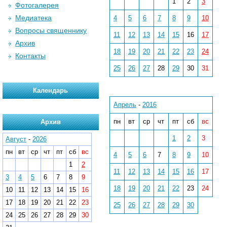
1
2
3
Фотогалерея
Медиатека
4
5
6
7
8
9
10
Вопросы священнику
11
12
13
14
15
16
17
Архив
18
19
20
21
22
23
24
Контакты
25
26
27
28
29
30
31
Календарь
Апрель
-
2016
пн
вт
ср
чт
пт
сб
вс
Архив
1
2
3
Август
-
2026
пн
вт
ср
чт
пт
сб
вс
4
5
6
7
8
9
10
1
2
11
12
13
14
15
16
17
3
4
5
6
7
8
9
18
19
20
21
22
23
24
10
11
12
13
14
15
16
17
18
19
20
21
22
23
25
26
27
28
29
30
24
25
26
27
28
29
30