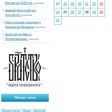
России на 2026 год.
palomnik
17
18
19
20
21
22
23
Зимний Крестный ход
24
25
26
27
28
29
30
состоится !
palomnik
31
Престольный праздник у
Архангела Михаила
palomnik
Золотой октябрь в
Петропавловке.
palomnik
Облако тегов
"Вера и дело"
"Душа"
"Золотой