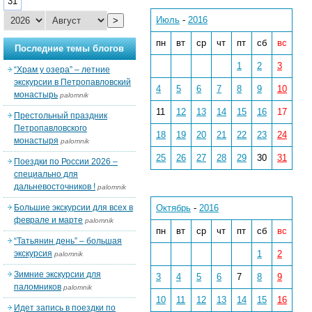
31
Июль
-
2016
>
пн
вт
ср
чт
пт
сб
вс
Последние темы блогов
1
2
3
“Храм у озера” – летние
экскурсии в Петропавловский
4
5
6
7
8
9
10
монастырь
palomnik
11
12
13
14
15
16
17
Престольный праздник
Петропавловского
18
19
20
21
22
23
24
монастыря
palomnik
25
26
27
28
29
30
31
Поездки по России 2026 –
специально для
дальневосточников !
palomnik
Большие экскурсии для всех в
Октябрь
-
2016
феврале и марте
palomnik
пн
вт
ср
чт
пт
сб
вс
“Татьянин день” – большая
экскурсия
1
2
palomnik
Зимние экскурсии для
3
4
5
6
7
8
9
паломников
palomnik
10
11
12
13
14
15
16
Идет запись в поездки по