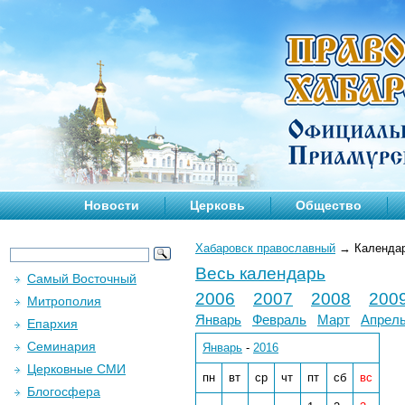
Новости
Церковь
Общество
Хабаровск православный
→
Календа
Весь календарь
Самый Восточный
2006
2007
2008
200
Митрополия
Январь
Февраль
Март
Апрел
Епархия
Семинария
Январь
-
2016
Церковные СМИ
пн
вт
ср
чт
пт
сб
вс
Блогосфера