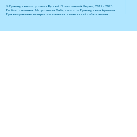
© Приамурская митрополия Русской Православной Церкви, 2012 - 2026
По благословению Митрополита Хабаровского и Приамурского Артемия.
При копировании материалов активная ссылка на сайт обязательна.