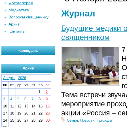
Фотогалерея
Медиатека
Журнал
Вопросы священнику
Архив
Будущие медики о
Контакты
священником
7
Календарь
Н
О
Архив
с
Август
-
2026
г
пн
вт
ср
чт
пт
сб
вс
1
2
Тема встречи звуч
3
4
5
6
7
8
9
мероприятие прохо
10
11
12
13
14
15
16
акции «Россия – се
17
18
19
20
21
22
23
24
25
26
27
28
29
30
Семья
,
Новости
,
Приходы