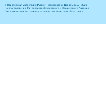
© Приамурская митрополия Русской Православной Церкви, 2012 - 2026
По благословению Митрополита Хабаровского и Приамурского Артемия.
При копировании материалов активная ссылка на сайт обязательна.