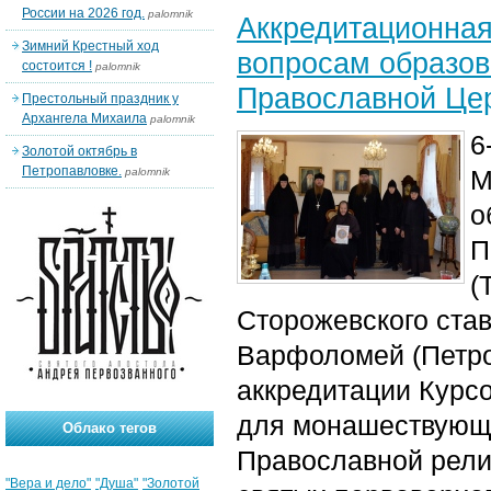
России на 2026 год.
palomnik
Аккредитационная
Зимний Крестный ход
вопросам образо
состоится !
palomnik
Православной Цер
Престольный праздник у
Архангела Михаила
palomnik
6
Золотой октябрь в
Петропавловке.
М
palomnik
о
П
(
Сторожевского ста
Варфоломей (Петро
аккредитации Курсо
для монашествующи
Облако тегов
Православной рели
"Вера и дело"
"Душа"
"Золотой