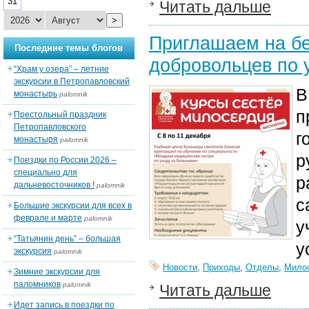
31
Читать дальше
>
Приглашаем на бе
Последние темы блогов
добровольцев по 
“Храм у озера” – летние
экскурсии в Петропавловский
В
монастырь
palomnik
п
Престольный праздник
Петропавловского
г
монастыря
palomnik
р
Поездки по России 2026 –
специально для
р
дальневосточников !
palomnik
с
Большие экскурсии для всех в
феврале и марте
palomnik
у
“Татьянин день” – большая
у
экскурсия
palomnik
Новости
,
Приходы
,
Отделы
,
Мило
Зимние экскурсии для
паломников
palomnik
Читать дальше
Идет запись в поездки по