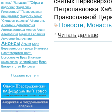
святых первоверхов
"Образ и
витязь"
"Ландыши"
подобие"
"Поделись
Петропавловка Хаб
Рождеством"
"Православная
Православной Церк
инициатива"
"Радость веры"
"Синдром радости"
Аборигены
Новости
,
Монаст
Аборты и демография
Автокатастрофа
Аксиос
Акция
Читать дальше
Алкоголизм
Амурская епархия
Амурское благочиние
Анонсы
Армия
Бари
Беременность и роды
Благовест
Благотворительность
Богословие
Брак
В начале
Вера
было слово
Великий пост
Викариатство
Вопросы
Показать все теги