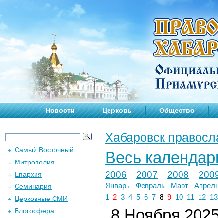
Новости
Церковь
Общество
Хабаровск правосл
Самый Восточный
Весь календар
Митрополия
2006
2007
2008
200
Епархия
Январь
Февраль
Март
Апрел
Семинария
1
2
3
4
5
6
7
8
9
10
11
12
13
Церковные СМИ
8 Ноября 2025 
Блогосфера