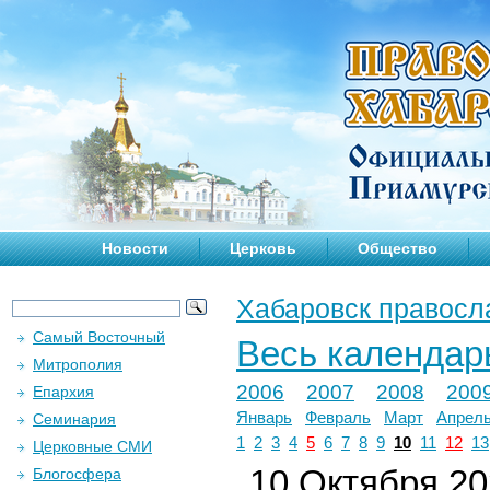
Новости
Церковь
Общество
Хабаровск правосл
Самый Восточный
Весь календар
Митрополия
2006
2007
2008
200
Епархия
Январь
Февраль
Март
Апрел
Семинария
1
2
3
4
5
6
7
8
9
10
11
12
13
Церковные СМИ
10 Октября 202
Блогосфера