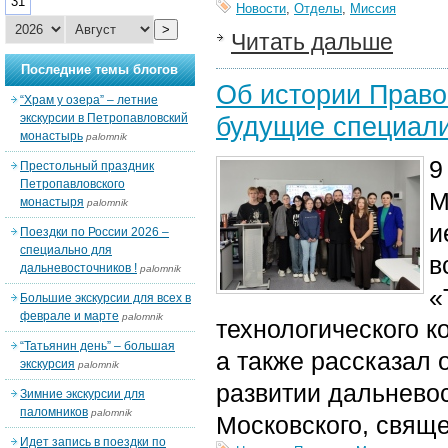
31
Новости
,
Отделы
,
Миссия
>
Читать дальше
Последние темы блогов
Об истории Право
“Храм у озера” – летние
экскурсии в Петропавловский
будущие специали
монастырь
palomnik
9
Престольный праздник
Петропавловского
М
монастыря
palomnik
и
Поездки по России 2026 –
специально для
в
дальневосточников !
palomnik
«
Большие экскурсии для всех в
феврале и марте
palomnik
технологического к
“Татьянин день” – большая
а также рассказал 
экскурсия
palomnik
развитии дальнево
Зимние экскурсии для
паломников
palomnik
Московского, свящ
Идет запись в поездки по