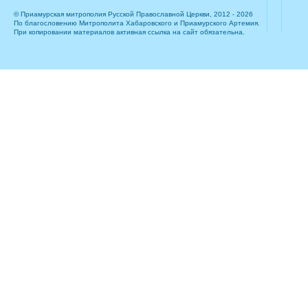
© Приамурская митрополия Русской Православной Церкви, 2012 - 2026
По благословению Митрополита Хабаровского и Приамурского Артемия.
При копировании материалов активная ссылка на сайт обязательна.