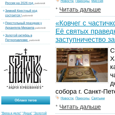
Новости
,
Приходы
,
Миссия
России на 2026 год.
palomnik
Читать дальше
Зимний Крестный ход
состоится !
palomnik
«Ковчег с частич
Престольный праздник у
Архангела Михаила
palomnik
Её святых правед
Золотой октябрь в
заступничество за
Петропавловке.
palomnik
С
Х
к
ч
д
собора г. Санкт-Пет
Новости
,
Приходы
,
Святыни
Облако тегов
Читать дальше
"Вера и дело"
"Душа"
"Золотой