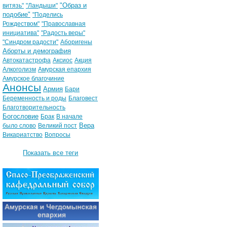
"Образ и
витязь"
"Ландыши"
подобие"
"Поделись
Рождеством"
"Православная
инициатива"
"Радость веры"
"Синдром радости"
Аборигены
Аборты и демография
Автокатастрофа
Аксиос
Акция
Алкоголизм
Амурская епархия
Амурское благочиние
Анонсы
Армия
Бари
Беременность и роды
Благовест
Благотворительность
Богословие
Брак
В начале
Вера
было слово
Великий пост
Викариатство
Вопросы
Показать все теги