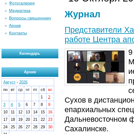
Фотогалерея
Медиатека
Журнал
Вопросы священнику
Архив
Представители Ха
Контакты
работе Центра ап
9
Календарь
М
и
Архив
п
Август
-
2026
с
пн
вт
ср
чт
пт
сб
вс
1
2
Сухов в дистанцио
3
4
5
6
7
8
9
епархиальных спец
10
11
12
13
14
15
16
Дальневосточном ф
17
18
19
20
21
22
23
Сахалинске.
24
25
26
27
28
29
30