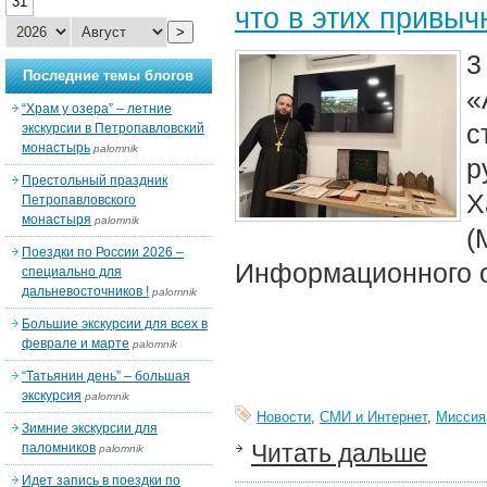
31
что в этих привы
>
3
Последние темы блогов
«
“Храм у озера” – летние
с
экскурсии в Петропавловский
монастырь
palomnik
р
Престольный праздник
Х
Петропавловского
монастыря
palomnik
(
Поездки по России 2026 –
Информационного 
специально для
дальневосточников !
palomnik
Большие экскурсии для всех в
феврале и марте
palomnik
“Татьянин день” – большая
экскурсия
palomnik
Новости
,
СМИ и Интернет
,
Миссия
Зимние экскурсии для
Читать дальше
паломников
palomnik
Идет запись в поездки по