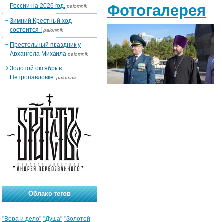
Фотогалерея
России на 2026 год.
palomnik
Зимний Крестный ход
состоится !
palomnik
Престольный праздник у
Архангела Михаила
palomnik
Золотой октябрь в
Петропавловке.
palomnik
Облако тегов
"Вера и дело"
"Душа"
"Золотой