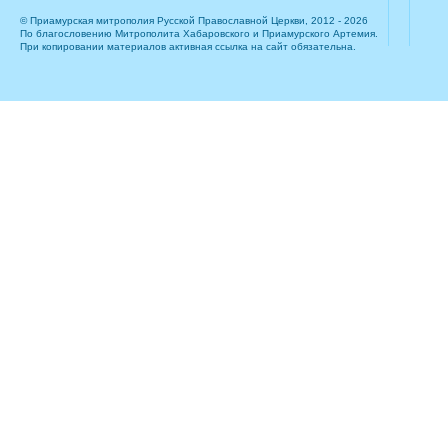
© Приамурская митрополия Русской Православной Церкви, 2012 - 2026
По благословению Митрополита Хабаровского и Приамурского Артемия.
При копировании материалов активная ссылка на сайт обязательна.