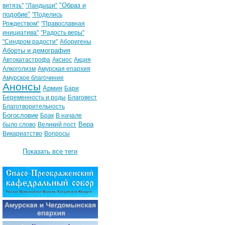
"Образ и
витязь"
"Ландыши"
подобие"
"Поделись
Рождеством"
"Православная
инициатива"
"Радость веры"
"Синдром радости"
Аборигены
Аборты и демография
Автокатастрофа
Аксиос
Акция
Алкоголизм
Амурская епархия
Амурское благочиние
Анонсы
Армия
Бари
Беременность и роды
Благовест
Благотворительность
Богословие
Брак
В начале
Вера
было слово
Великий пост
Викариатство
Вопросы
Показать все теги