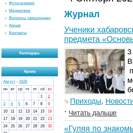
Фотогалерея
Медиатека
Журнал
Вопросы священнику
Архив
Ученики хабаровс
Контакты
предмета «Основы
3
Календарь
В
п
Архив
м
Август
-
2026
б
пн
вт
ср
чт
пт
сб
вс
1
2
Приходы
,
Новост
3
4
5
6
7
8
9
10
11
12
13
14
15
16
Читать дальше
17
18
19
20
21
22
23
24
25
26
27
28
29
30
«Гуляя по знаком