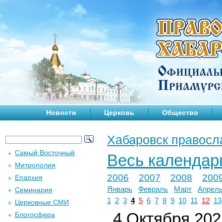
Новости
Церковь
Общество
Хабаровск правосл
Самый Восточный
Весь календар
Митрополия
2006
2007
2008
200
Епархия
Январь
Февраль
Март
Апрел
Семинария
1
2
3
4
5
6
7
8
9
10
11
12
13
Церковные СМИ
4 Октября 2025
Блогосфера