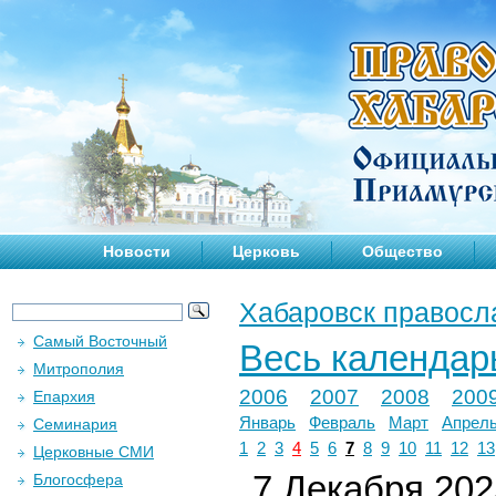
Новости
Церковь
Общество
Хабаровск правосл
Самый Восточный
Весь календар
Митрополия
2006
2007
2008
200
Епархия
Январь
Февраль
Март
Апрел
Семинария
1
2
3
4
5
6
7
8
9
10
11
12
13
Церковные СМИ
7 Декабря 2025
Блогосфера