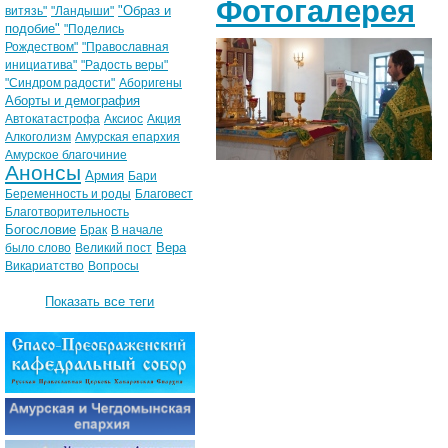
Фотогалерея
"Образ и
витязь"
"Ландыши"
подобие"
"Поделись
Рождеством"
"Православная
инициатива"
"Радость веры"
"Синдром радости"
Аборигены
Аборты и демография
Автокатастрофа
Аксиос
Акция
Алкоголизм
Амурская епархия
Амурское благочиние
Анонсы
Армия
Бари
Беременность и роды
Благовест
Благотворительность
Богословие
Брак
В начале
Вера
было слово
Великий пост
Викариатство
Вопросы
Показать все теги