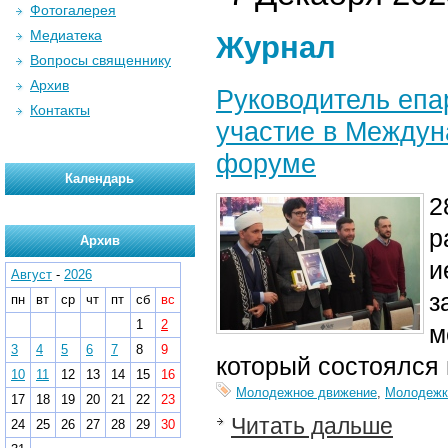
Фотогалерея
Медиатека
Журнал
Вопросы священнику
Архив
Руководитель епа
Контакты
участие в Между
форуме
Календарь
2
р
Архив
и
Август
-
2026
з
пн
вт
ср
чт
пт
сб
вс
1
2
м
3
4
5
6
7
8
9
который состоялся
10
11
12
13
14
15
16
Молодежное движение
,
Молодежк
17
18
19
20
21
22
23
Читать дальше
24
25
26
27
28
29
30