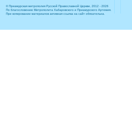
© Приамурская митрополия Русской Православной Церкви, 2012 - 2026
По благословению Митрополита Хабаровского и Приамурского Артемия.
При копировании материалов активная ссылка на сайт обязательна.