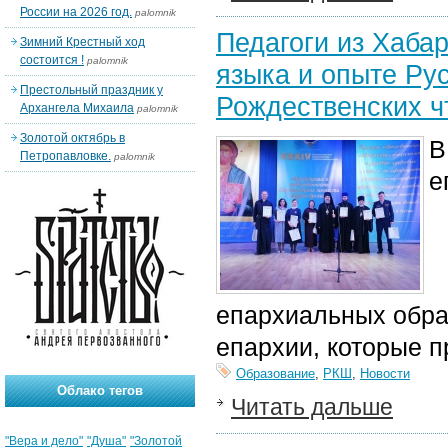
России на 2026 год.
palomnik
Педагоги из Хаба
Зимний Крестный ход
состоится !
palomnik
языка и опыте Ру
Престольный праздник у
Рождественских ч
Архангела Михаила
palomnik
Золотой октябрь в
В
Петропавловке.
palomnik
е
епархиальных обра
епархии, которые п
Образование
,
РКШ
,
Новости
Облако тегов
Читать дальше
"Вера и дело"
"Душа"
"Золотой