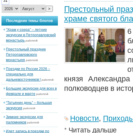
31
Престольный праз
>
храме святого бл
Последние темы блогов
6
“Храм у озера” – летние
экскурсии в Петропавловский
б
монастырь
palomnik
с
Престольный праздник
Петропавловского
л
монастыря
palomnik
о
Поездки по России 2026 –
специально для
князя Александра
дальневосточников !
palomnik
полководцев в исто
Большие экскурсии для всех в
феврале и марте
palomnik
“Татьянин день” – большая
экскурсия
palomnik
Новости
,
Приход
Зимние экскурсии для
паломников
palomnik
Читать дальше
Идет запись в поездки по