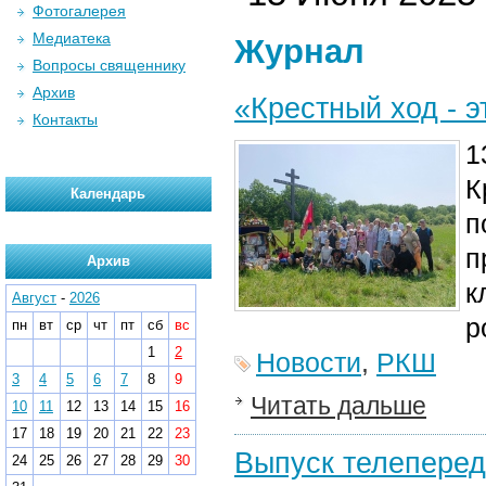
Фотогалерея
Медиатека
Журнал
Вопросы священнику
Архив
«Крестный ход - 
Контакты
1
К
Календарь
п
п
Архив
к
Август
-
2026
р
пн
вт
ср
чт
пт
сб
вс
1
2
Новости
,
РКШ
3
4
5
6
7
8
9
Читать дальше
10
11
12
13
14
15
16
17
18
19
20
21
22
23
Выпуск телеперед
24
25
26
27
28
29
30