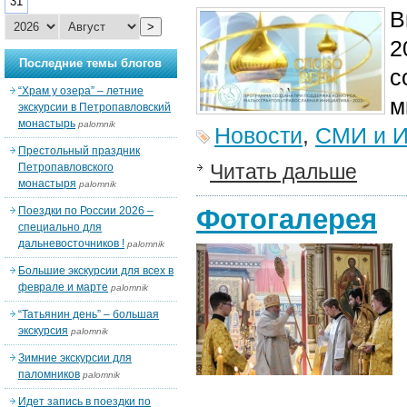
31
В
>
2
Последние темы блогов
с
“Храм у озера” – летние
м
экскурсии в Петропавловский
монастырь
palomnik
Новости
,
СМИ и И
Престольный праздник
Читать дальше
Петропавловского
монастыря
palomnik
Фотогалерея
Поездки по России 2026 –
специально для
дальневосточников !
palomnik
Большие экскурсии для всех в
феврале и марте
palomnik
“Татьянин день” – большая
экскурсия
palomnik
Зимние экскурсии для
паломников
palomnik
Идет запись в поездки по