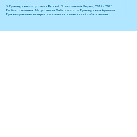
© Приамурская митрополия Русской Православной Церкви, 2012 - 2026
По благословению Митрополита Хабаровского и Приамурского Артемия.
При копировании материалов активная ссылка на сайт обязательна.