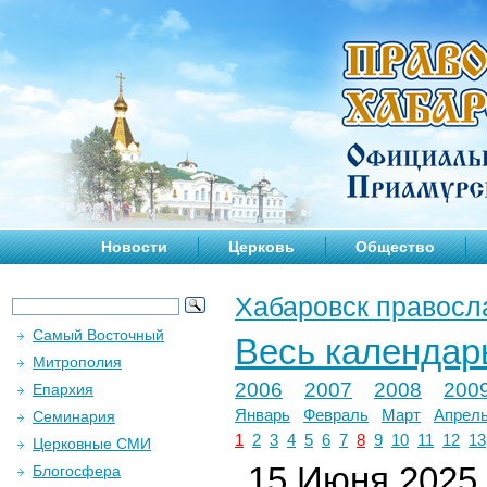
Новости
Церковь
Общество
Хабаровск правосл
Самый Восточный
Весь календар
Митрополия
2006
2007
2008
200
Епархия
Январь
Февраль
Март
Апрел
Семинария
1
2
3
4
5
6
7
8
9
10
11
12
13
Церковные СМИ
15 Июня 2025 
Блогосфера