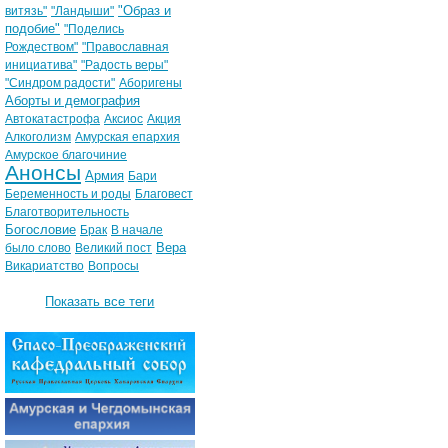
"Образ и
витязь"
"Ландыши"
подобие"
"Поделись
Рождеством"
"Православная
инициатива"
"Радость веры"
"Синдром радости"
Аборигены
Аборты и демография
Автокатастрофа
Аксиос
Акция
Алкоголизм
Амурская епархия
Амурское благочиние
Анонсы
Армия
Бари
Беременность и роды
Благовест
Благотворительность
Богословие
Брак
В начале
Вера
было слово
Великий пост
Викариатство
Вопросы
Показать все теги