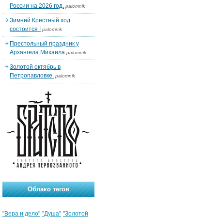
России на 2026 год.
palomnik
Зимний Крестный ход
состоится !
palomnik
Престольный праздник у
Архангела Михаила
palomnik
Золотой октябрь в
Петропавловке.
palomnik
Облако тегов
"Вера и дело"
"Душа"
"Золотой