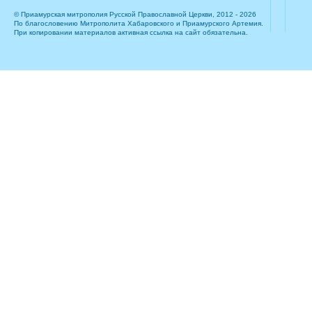
© Приамурская митрополия Русской Православной Церкви, 2012 - 2026
По благословению Митрополита Хабаровского и Приамурского Артемия.
При копировании материалов активная ссылка на сайт обязательна.