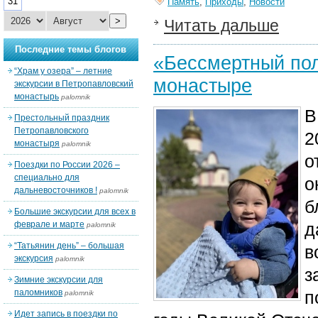
31
Память
,
Приходы
,
Новости
>
Читать дальше
Последние темы блогов
«Бессмертный по
“Храм у озера” – летние
монастыре
экскурсии в Петропавловский
монастырь
palomnik
В
Престольный праздник
Петропавловского
2
монастыря
palomnik
о
Поездки по России 2026 –
специально для
о
дальневосточников !
palomnik
б
Большие экскурсии для всех в
феврале и марте
д
palomnik
“Татьянин день” – большая
в
экскурсия
palomnik
з
Зимние экскурсии для
паломников
п
palomnik
Идет запись в поездки по