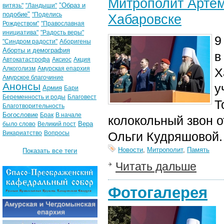
Митрополит Артем
"Образ и
витязь"
"Ландыши"
подобие"
"Поделись
Хабаровске
Рождеством"
"Православная
инициатива"
"Радость веры"
9
"Синдром радости"
Аборигены
Аборты и демография
в
Автокатастрофа
Аксиос
Акция
Алкоголизм
Амурская епархия
Х
Амурское благочиние
Анонсы
у
Армия
Бари
Беременность и роды
Благовест
Т
Благотворительность
Богословие
Брак
В начале
колокольный звон о
Вера
было слово
Великий пост
Викариатство
Вопросы
Ольги Кудряшовой.
Новости
,
Митрополит
,
Память
Показать все теги
Читать дальше
Фотогалерея