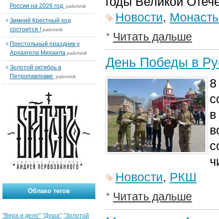
годы Великой Отеч
России на 2026 год.
palomnik
Новости
,
Монаст
Зимний Крестный ход
состоится !
palomnik
Читать дальше
Престольный праздник у
Архангела Михаила
palomnik
День Победы в Ру
Золотой октябрь в
Петропавловке.
palomnik
8
с
в
в
с
ч
Новости
,
РКШ
Облако тегов
Читать дальше
"Вера и дело"
"Душа"
"Золотой