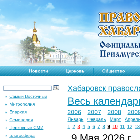
Новости
Церковь
Общество
Хабаровск правосл
Самый Восточный
Весь календар
Митрополия
2006
2007
2008
200
Епархия
Январь
Февраль
Март
Апрел
Семинария
1
2
3
4
5
6
7
8
9
10
11
12
13
Церковные СМИ
9 Мая 2026 г.
Блогосфера